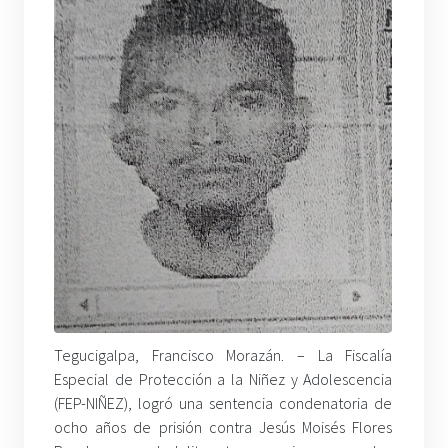
Tegucigalpa, Francisco Morazán. –
La Fiscalía
Especial de Protección a la Niñez y Adolescencia
(FEP-NIÑEZ), logró una sentencia condenatoria de
ocho años de prisión contra Jesús Moisés Flores