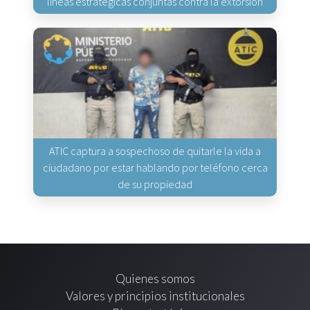
líneas estratégicas conjuntas contra la extorsión
ATIC captura a sospechoso de quitarle la vida a
ciudadano por estar hablando por teléfono cerca
de su propiedad
Quienes somos
Valores y principios institucionales