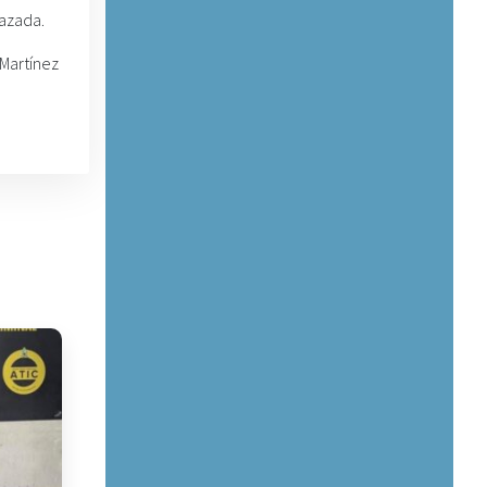
razada.
 Martínez