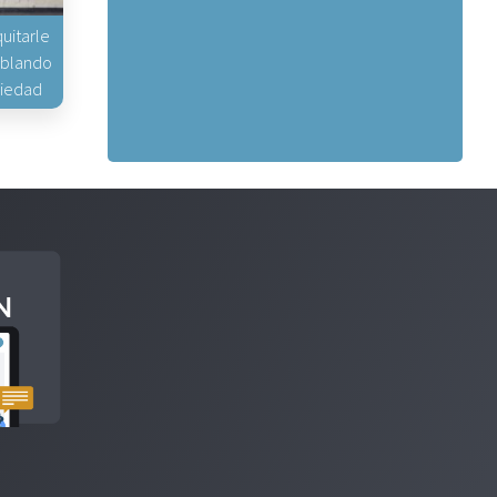
uitarle
hablando
piedad