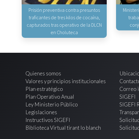
Prisión preventiva contra presuntos
Minister
traficantes de tres kilos de cocaína,
traba
capturados tras operativo de la DLCN
conj
en Choluteca
Quienes somos
Ubicaci
Valores y principios institucionales
Contact
Plan estratégico
Correo i
Plan Operativo Anual
SIGEFI
Ley Ministerio Público
SIGEFI 
Legislaciones
Transpar
Instructivos SIGEFI
Solicitu
Biblioteca Virtual tirant lo blanch
Solicitu