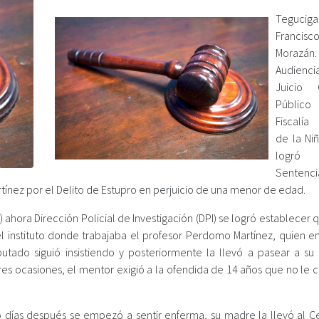
Teguciga
Francisc
Moraz
Audien
Juicio
Públi
Fiscalía 
de la Niñ
logr
Sentenci
ínez por el Delito de Estupro en perjuicio de una menor de edad.
C) ahora Dirección Policial de Investigación (DPI) se logró establecer 
el instituto donde trabajaba el profesor Perdomo Martínez, quien 
utado siguió insistiendo y posteriormente la llevó a pasear a su
res ocasiones, el mentor exigió a la ofendida de 14 años que no le 
o días después se empezó a sentir enferma, su madre la llevó al C