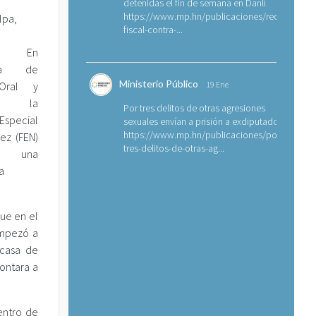
detenidas el fin de semana en Danlí
https://www.mp.hn/publicaciones/requerimien
lpa,
fiscal-contra-...
o
án. En
cia de
Ministerio Público
 Oral y
19 Ene
co la
Por tres delitos de otras agresiones
Especial
sexuales envían a prisión a exdiputado
https://www.mp.hn/publicaciones/por-
ez (FEN)
tres-delitos-de-otras-ag...
ó una
a
que en el
empezó a
 casa de
contara a
entro de