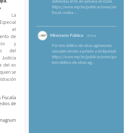
lpa.
detenidas el fin de semana en Danlí
https://www.mp.hn/publicaciones/requerimien
o
fiscal-contra-...
La
Especial
a el
Ministerio Público
iento de
19 Ene
arios y
Por tres delitos de otras agresiones
res del
sexuales envían a prisión a exdiputado
https://www.mp.hn/publicaciones/por-
usticia
tres-delitos-de-otras-ag...
a del ex
 quien se
stración
Fiscalía
edios de
7 magnum