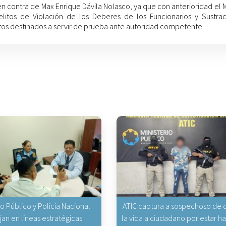
en contra de Max Enrique Dávila Nolasco, ya que con anterioridad el M
elitos de Violación de los Deberes de los Funcionarios y Sustra
tos destinados a servir de prueba ante autoridad competente.
io Público y Policía Nacional
ATIC captura a sospechoso de q
jan en líneas estratégicas
la vida a ciudadano por estar 