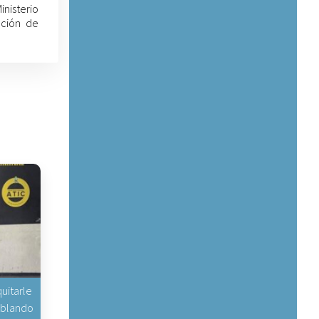
inisterio
cción de
uitarle
hablando