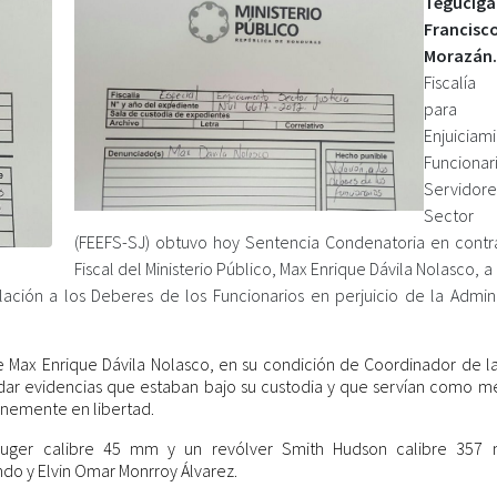
Teguciga
Francisc
Morazán.
Fiscalía 
par
Enjuiciam
Funcion
Servido
Sector J
(FEEFS-SJ) obtuvo hoy Sentencia Condenatoria en contr
Fiscal del Ministerio Público, Max Enrique Dávila Nolasco, a
ación a los Deberes de los Funcionarios en perjuicio de la Admini
e Max Enrique Dávila Nolasco, en su condición de Coordinador de la 
dar evidencias que estaban bajo su custodia y que servían como m
nemente en libertad.
a Ruger calibre 45 mm y un revólver Smith Hudson calibre 35
do y Elvin Omar Monrroy Álvarez.