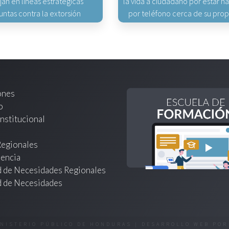
jan en líneas estratégicas
la vida a ciudadano por estar 
untas contra la extorsión
por teléfono cerca de su pro
ones
o
nstitucional
Regionales
encia
d de Necesidades Regionales
d de Necesidades
INISTERIO PÚBLICO DE HONDURAS | DESARROLLO WEB PO