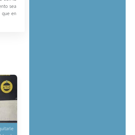
ento sea
a que en
uitarle