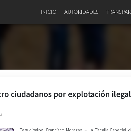
INICIO
AUTORIDADES
TRANSPAR
ro ciudadanos por explotación ilegal
ir
Tegucigalpa, Francisco Morazán. – La Fiscalía Especial 