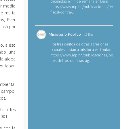
detenidas el fin de semana en Danlí
or medio
https://www.mp.hn/publicaciones/requerimien
fiscal-contra-...
de multa
os, Ever
acusó por
Ministerio Público
19 Ene
Por tres delitos de otras agresiones
zo, a eso
sexuales envían a prisión a exdiputado
ando una
https://www.mp.hn/publicaciones/por-
 la aldea
tres-delitos-de-otras-ag...
 contaban
mbiental
 campo,
cos.
cial les
2001.
e con la