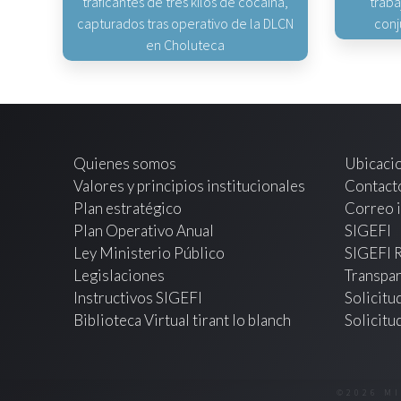
traficantes de tres kilos de cocaína,
traba
capturados tras operativo de la DLCN
conj
en Choluteca
Quienes somos
Ubicaci
Valores y principios institucionales
Contact
Plan estratégico
Correo i
Plan Operativo Anual
SIGEFI
Ley Ministerio Público
SIGEFI 
Legislaciones
Transpar
Instructivos SIGEFI
Solicitu
Biblioteca Virtual tirant lo blanch
Solicitu
©2026 M