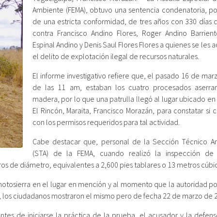
Ambiente (FEMA), obtuvo una sentencia condenatoria, p
de una estricta conformidad, de tres años con 330 días 
contra Francisco Andino Flores, Roger Andino Barrient
Espinal Andino y Denis Saul Flores Flores a quienes se les 
el delito de explotación ilegal de recursos naturales.
El informe investigativo refiere que, el pasado 16 de mar
de las 11 am, estaban los cuatro procesados aserr
madera, por lo que una patrulla llegó al lugar ubicado en
El Rincón, Maraita, Francisco Morazán, para constatar si
con los permisos requeridos para tal actividad.
Cabe destacar que, personal de la Sección Técnico A
(STA) de la FEMA, cuando realizó la inspección de
os de diámetro, equivalentes a 2,600 pies tablares o 13 metros cúbi
otosierra en el lugar en mención y al momento que la autoridad poli
es, los ciudadanos mostraron el mismo pero de fecha 22 de marzo de 
ntes de iniciarse la práctica de la prueba, el acusador y la defens