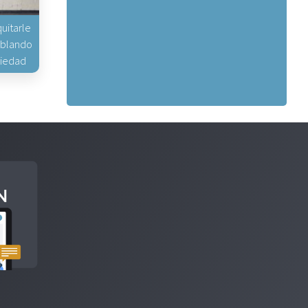
uitarle
hablando
piedad