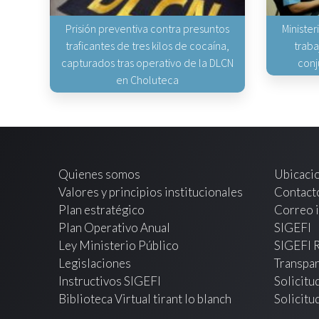
Prisión preventiva contra presuntos
Minister
traficantes de tres kilos de cocaína,
traba
capturados tras operativo de la DLCN
conj
en Choluteca
Quienes somos
Ubicaci
Valores y principios institucionales
Contact
Plan estratégico
Correo i
Plan Operativo Anual
SIGEFI
Ley Ministerio Público
SIGEFI 
Legislaciones
Transpar
Instructivos SIGEFI
Solicitu
Biblioteca Virtual tirant lo blanch
Solicitu