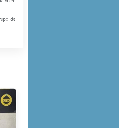
 también
grupo de