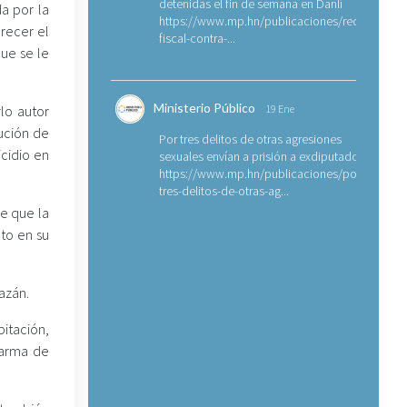
detenidas el fin de semana en Danlí
da por la
https://www.mp.hn/publicaciones/requerimien
recer el
fiscal-contra-...
que se le
Ministerio Público
rlo autor
19 Ene
ución de
Por tres delitos de otras agresiones
icidio en
sexuales envían a prisión a exdiputado
https://www.mp.hn/publicaciones/por-
tres-delitos-de-otras-ag...
e que la
to en su
azán.
bitación,
 arma de