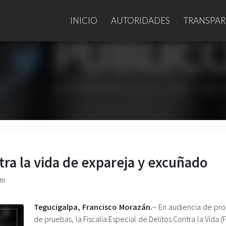
INICIO
AUTORIDADES
TRANSPAR
tra la vida de expareja y excuñado
ir
Tegucigalpa, Francisco Morazán.
– En audiencia de pro
de pruebas, la Fiscalía Especial de Delitos Contra la Vida (