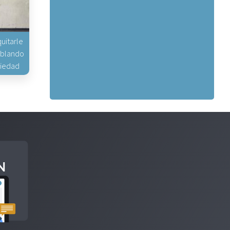
uitarle
hablando
piedad