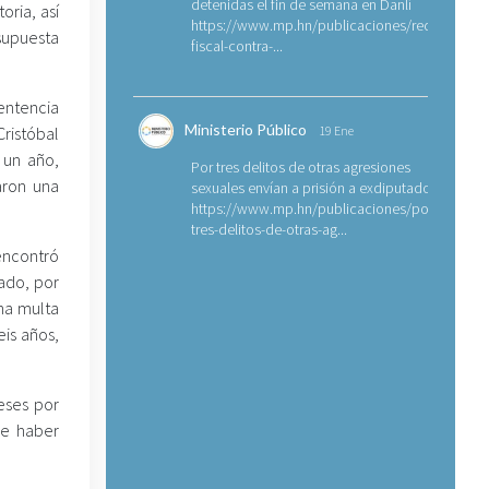
detenidas el fin de semana en Danlí
oria, así
https://www.mp.hn/publicaciones/requerimien
upuesta
fiscal-contra-...
sentencia
Ministerio Público
ristóbal
19 Ene
 un año,
Por tres delitos de otras agresiones
aron una
sexuales envían a prisión a exdiputado
https://www.mp.hn/publicaciones/por-
tres-delitos-de-otras-ag...
 encontró
vado, por
na multa
is años,
eses por
de haber