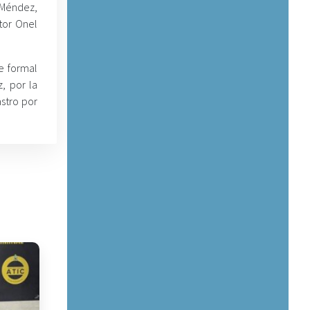
s Méndez,
tor Onel
e formal
, por la
astro por