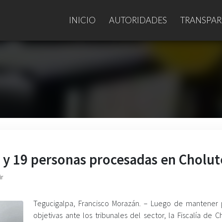
INICIO
AUTORIDADES
TRANSPAR
s y 19 personas procesadas en Cholut
ir
Tegucigalpa, Francisco Morazán. – Luego de mantener 
objetivas ante los tribunales del sector, la Fiscalía de 