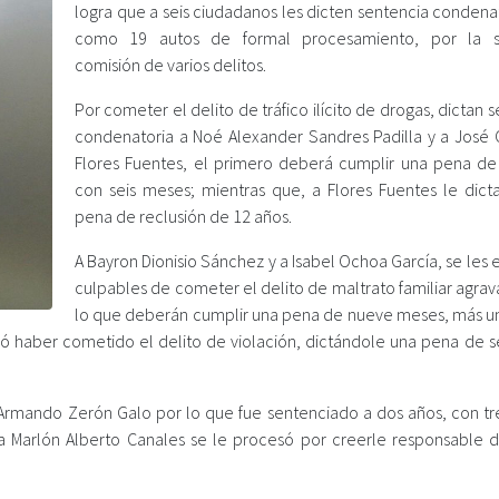
logra que a seis ciudadanos les dicten sentencia condenat
como 19 autos de formal procesamiento, por la s
comisión de varios delitos.
Por cometer el delito de tráfico ilícito de drogas, dictan 
condenatoria a Noé Alexander Sandres Padilla y a José C
Flores Fuentes, el primero deberá cumplir una pena de
con seis meses; mientras que, a Flores Fuentes le dict
pena de reclusión de 12 años.
A Bayron Dionisio Sánchez y a Isabel Ochoa García, se les
culpables de cometer el delito de maltrato familiar agra
lo que deberán cumplir una pena de nueve meses, más u
bó haber cometido el delito de violación, dictándole una pena de se
o Armando Zerón Galo por lo que fue sentenciado a dos años, con tr
a Marlón Alberto Canales se le procesó por creerle responsable 