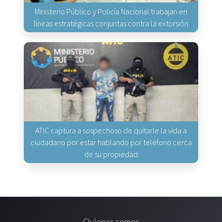
Ministerio Público y Policía Nacional trabajan en
líneas estratégicas conjuntas contra la extorsión
ATIC captura a sospechoso de quitarle la vida a
ciudadano por estar hablando por teléfono cerca
de su propiedad
Quienes somos