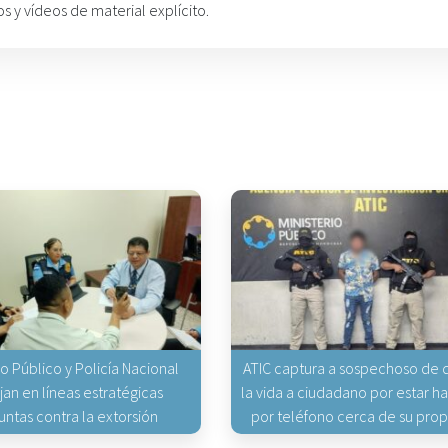
s y vídeos de material explícito.
io Público y Policía Nacional
ATIC captura a sospechoso de q
jan en líneas estratégicas
la vida a ciudadano por estar 
untas contra la extorsión
por teléfono cerca de su pro