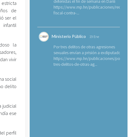
detenidas el fin de semana en Danlí
estricta
https://www.mp.hn/publicaciones/requerimien
años de
fiscal-contra-...
ó ser el
infantil
Ministerio Público
19 Ene
doso la
Por tres delitos de otras agresiones
sadores,
sexuales envían a prisión a exdiputado
https://www.mp.hn/publicaciones/por-
dan vivir
tres-delitos-de-otras-ag...
ma social
o delito
 judicial
undía ese
l perfil