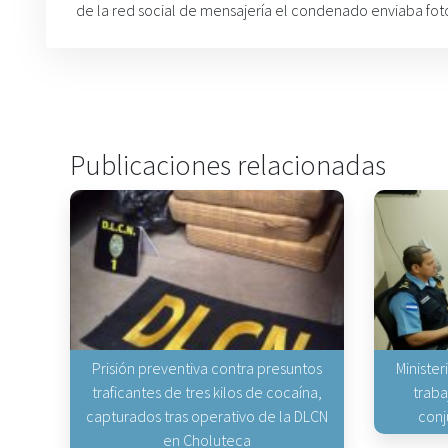
de la red social de mensajería el condenado enviaba foto
Publicaciones relacionadas
Prisión preventiva contra presuntos
Minister
traficantes de tres kilos de cocaína,
traba
capturados tras operativo de la DLCN
conj
en Choluteca