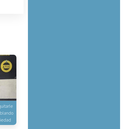
uitarle
hablando
piedad