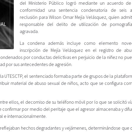
del Ministerio Público logró mediante un acuerdo de 
conformidad una sentencia condenatoria de seis 
reclusión para Wilson Omar Mejía Velásquez, quien admiti
responsable del delito de utilización de pornografía 
agravada.
La condena además incluye como elemento nove
inscripción de Mejía Velásquez en el registro de abu
condenados por conductas delictivas en perjuicio de la niñez no pue
ad por sus antecedentes de agresión.
e la UTESCTP, el sentenciado formaba parte de grupos de la platafor
ribuir material de abuso sexual de niños, acto que se configura com
re ellos, el decomiso de su teléfono móvil por lo que se solicitó vía
se confirmar por medio del peritaje que el agresor almacenaba y dif
al e internacionalmente.
as reflejaban hechos degradantes y vejámenes, determinándose que de