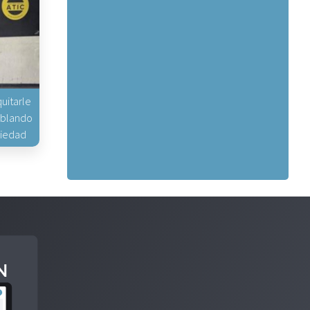
uitarle
hablando
piedad