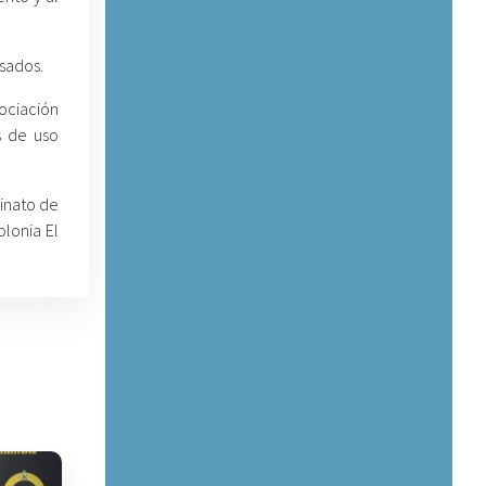
sados.
ociación
s de uso
sinato de
lonia El