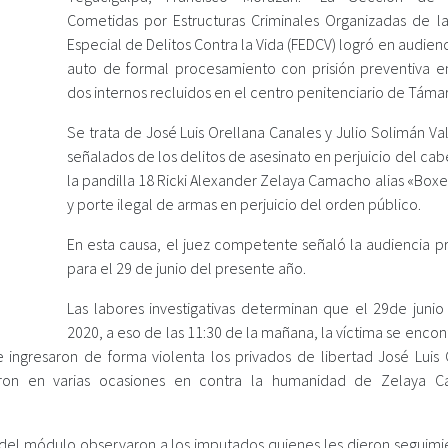
Cometidas por Estructuras Criminales Organizadas de la 
Especial de Delitos Contra la Vida (FEDCV) logró en audienci
auto de formal procesamiento con prisión preventiva e
dos internos recluidos en el centro penitenciario de Támar
Se trata de José Luis Orellana Canales y Julio Solimán Va
señalados de los delitos de asesinato en perjuicio del cab
la pandilla 18 Ricki Alexander Zelaya Camacho alias «Box
y porte ilegal de armas en perjuicio del orden público.
En esta causa, el juez competente señaló la audiencia pr
para el 29 de junio del presente año.
Las labores investigativas determinan que el 29de junio
2020, a eso de las 11:30 de la mañana, la víctima se enco
 ingresaron de forma violenta los privados de libertad José Luis 
raron en varias ocasiones en contra la humanidad de Zelaya 
 del módulo observaron a los imputados quienes les dieron seguimie