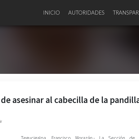
INICIO
AUTORIDADES
TRANSPAR
e asesinar al cabecilla de la pandill
ir
Tegucigalpa, Francisco Morazán.- La Sección de 