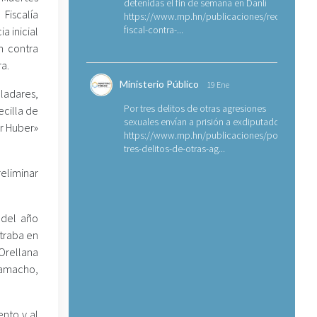
detenidas el fin de semana en Danlí
Fiscalía
https://www.mp.hn/publicaciones/requerimien
fiscal-contra-...
a inicial
n contra
a.
Ministerio Público
19 Ene
lladares,
Por tres delitos de otras agresiones
ecilla de
sexuales envían a prisión a exdiputado
er Huber»
https://www.mp.hn/publicaciones/por-
tres-delitos-de-otras-ag...
eliminar
 del año
ntraba en
Orellana
Camacho,
nto y al