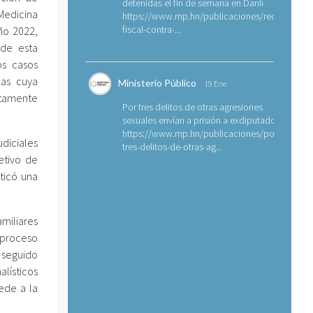
detenidas el fin de semana en Danlí
Medicina
https://www.mp.hn/publicaciones/requerimien
fiscal-contra-...
año 2022,
 de esta
os casos
nas cuya
Ministerio Público
19 Ene
tamente
Por tres delitos de otras agresiones
sexuales envían a prisión a exdiputado
https://www.mp.hn/publicaciones/por-
iciales
tres-delitos-de-otras-ag...
etivo de
ticó una
miliares
l proceso
, seguido
alísticos
ede a la