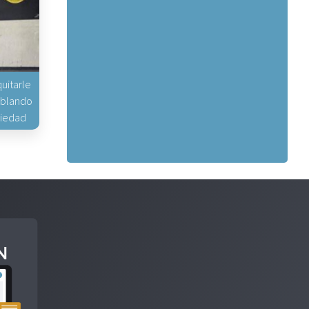
uitarle
hablando
piedad