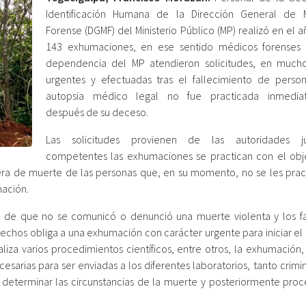
Identificación Humana de la Dirección General de 
Forense (DGMF) del Ministerio Público (MP) realizó en el 
143 exhumaciones, en ese sentido médicos forenses
dependencia del MP atendieron solicitudes, en much
urgentes y efectuadas tras el fallecimiento de perso
autopsia médico legal no fue practicada inmedia
después de su deceso.
Las solicitudes provienen de las autoridades jud
competentes las exhumaciones se practican con el obj
nera de muerte de las personas que, en su momento, no se les prac
mación.
de que no se comunicó o denunció una muerte violenta y los fa
 hechos obliga a una exhumación con carácter urgente para iniciar e
aliza varios procedimientos científicos, entre otros, la exhumación
esarias para ser enviadas a los diferentes laboratorios, tanto crimin
eterminar las circunstancias de la muerte y posteriormente proc