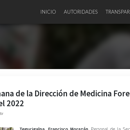
INICIO
AUTORIDADES
TRANSPAR
ana de la Dirección de Medicina For
el 2022
ir
Tegucigalpa, Francisco Morazán.
Personal de la Sec