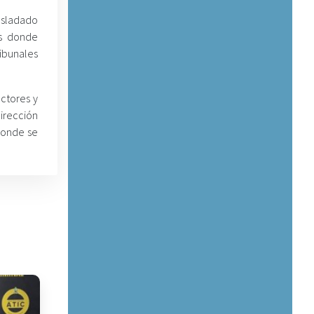
asladado
es donde
ibunales
ctores y
Dirección
 donde se