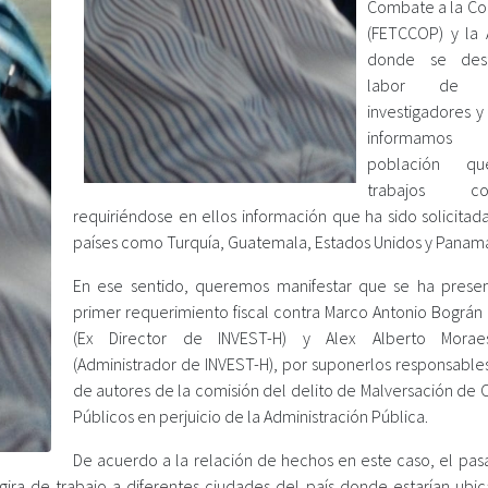
Combate a la Co
(FETCCOP) y la 
donde se des
labor de pe
investigadores y 
informamos
población q
trabajos com
requiriéndose en ellos información que ha sido solicitad
países como Turquía, Guatemala, Estados Unidos y Panam
En ese sentido, queremos manifestar que se ha prese
primer requerimiento fiscal contra Marco Antonio Bográn 
(Ex Director de INVEST-H) y Alex Alberto Morae
(Administrador de INVEST-H), por suponerlos responsables
de autores de la comisión del delito de Malversación de 
Públicos en perjuicio de la Administración Pública.
De acuerdo a la relación de hechos en este caso, el pa
gira de trabajo a diferentes ciudades del país donde estarían ubic