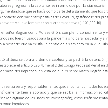
abores y regresar a la capital se les informo que por 15 días estarían
 argumentándose que se hacía como parte del aislamiento que los pr
o contacto con pacientes positivos de Covid-19, gastándose del pre
nto noventa y nueve lempiras con cuarenta centavos (L 101,199.40).
to el señor Bográn como Moraes Girón, con pleno conocimiento y v
fondos no fueron usados para la pandemia sino para hospedar y ali
o a pesar de que ya existía un centro de aislamiento en la Villa Ol
citó al Juez se librara orden de captura y se pedirá la detención j
establece el artículo 178 Numeral 2 del Código Procesal Penal en 
a por parte del imputado, en vista de que el señor Marco Bográn est
jo lo realiza seria y responsablemente, que, al contar con todos los 
ntíficamente bien elaborado y que se reciba la información solici
íses (en algunas de las líneas de investigación), estos serán present
personas imputadas.