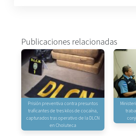
Publicaciones relacionadas
Prisión preventiva contra presuntos
Minister
traficantes de tres kilos de cocaína,
traba
capturados tras operativo de la DLCN
conj
en Choluteca