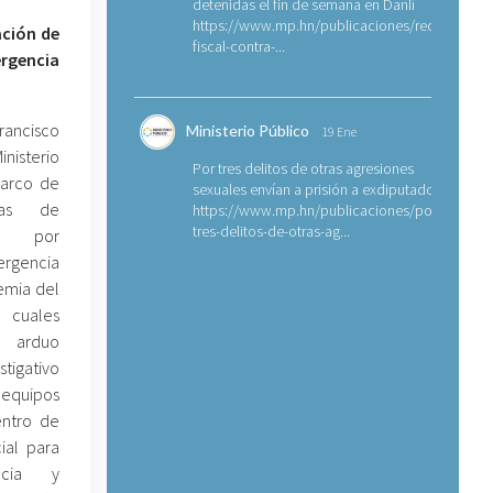
detenidas el fin de semana en Danlí
https://www.mp.hn/publicaciones/requerimien
ación de
fiscal-contra-...
ergencia
rancisco
Ministerio Público
19 Ene
nisterio
Por tres delitos de otras agresiones
marco de
sexuales envían a prisión a exdiputado
eas de
https://www.mp.hn/publicaciones/por-
tres-delitos-de-otras-ag...
ón por
rgencia
emia del
 cuales
n arduo
tigativo
 equipos
ntro de
cial para
ncia y