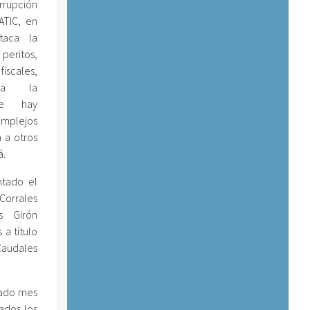
rrupción
ATIC, en
taca la
ritos,
fiscales,
 a la
ue hay
plejos
a a otros
á.
ntado el
Corrales
s Girón
 a título
Caudales
sado mes
ados los