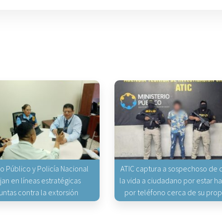
io Público y Policía Nacional
ATIC captura a sospechoso de q
jan en líneas estratégicas
la vida a ciudadano por estar 
untas contra la extorsión
por teléfono cerca de su pro