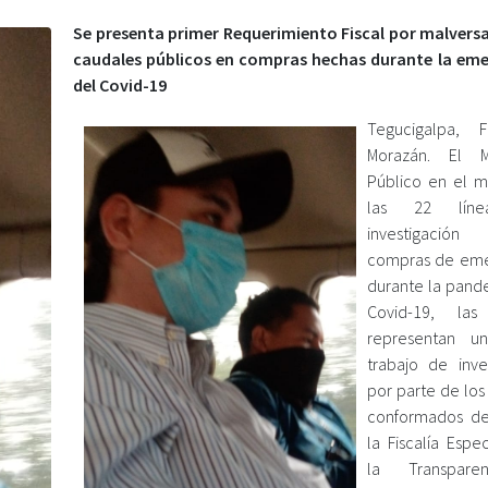
Se presenta primer Requerimiento Fiscal por malvers
caudales públicos en compras hechas durante la em
del Covid-19
Tegucigalpa, F
Morazán. El Mi
Público en el 
las 22 lín
investigaci
compras de eme
durante la pand
Covid-19, las
representan u
trabajo de inves
por parte de los
conformados de
la Fiscalía Espe
la Transpare