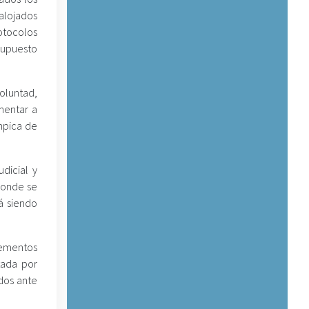
 alojados
otocolos
supuesto
oluntad,
mentar a
ímpica de
udicial y
donde se
á siendo
elementos
tada por
ados ante