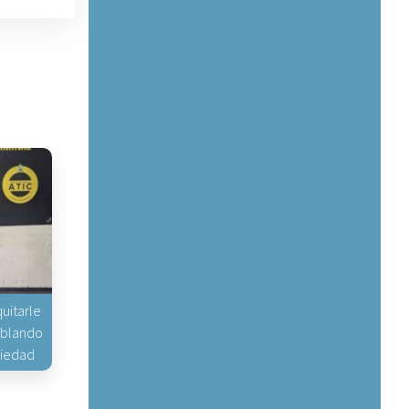
uitarle
hablando
piedad