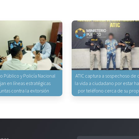
io Público y Policía Nacional
ATIC captura a sospechoso de q
jan en líneas estratégicas
la vida a ciudadano por estar 
untas contra la extorsión
por teléfono cerca de su pro