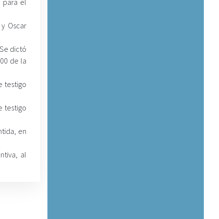
 para el
 y Oscar
 Se dictó
00 de la
 testigo
 testigo
ntida, en
tiva, al