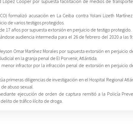
 López Cooper por supuesta facilitación de medios de transporte
CO) formalizó acusación en La Ceiba contra Yolani Lizeth Martínez
cio de varios testigos protegidos.
e 17 años por supuesta extorsión en perjuicio de testigo protegido.
ándose audiencia intermedia para el 26 de febrero del 2020 a las 9:
yson Omar Martínez Morales por supuesta extorsión en perjuicio de
dicial en la granja penal de El Porvenir, Atlántida.
enor infractor por la infracción penal de extorsión en perjuicio de
úa primeras diligencias de investigación en el Hospital Regional Atlá
 de abuso sexual.
ediante ejecución de orden de captura remitió a la Policía Preven
lito de tráfico ilícito de droga.