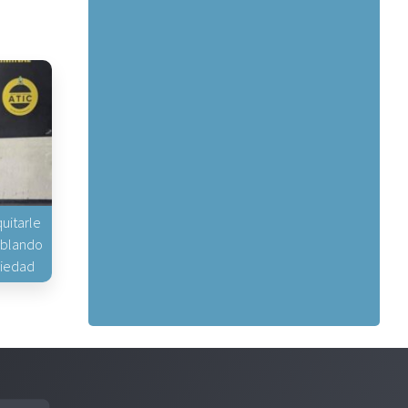
uitarle
hablando
piedad