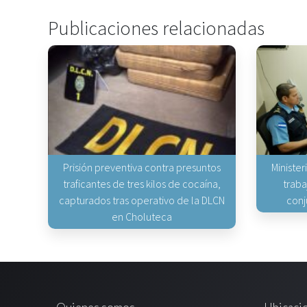
Publicaciones relacionadas
Prisión preventiva contra presuntos
Minister
traficantes de tres kilos de cocaína,
traba
capturados tras operativo de la DLCN
conj
en Choluteca