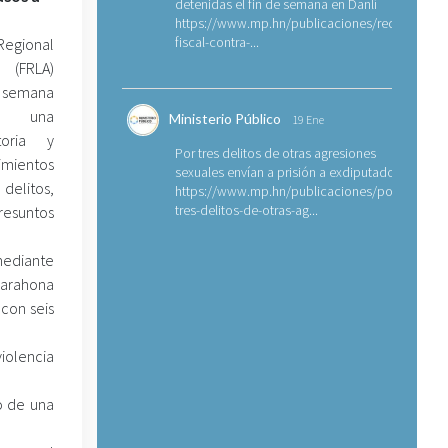
detenidas el fin de semana en Danlí
https://www.mp.hn/publicaciones/requerimien
fiscal-contra-...
 Regional
o (FRLA)
 semana
on una
Ministerio Público
19 Ene
toria y
Por tres delitos de otras agresiones
ientos
sexuales envían a prisión a exdiputado
delitos,
https://www.mp.hn/publicaciones/por-
tres-delitos-de-otras-ag...
resuntos
mediante
Barahona
 con seis
iolencia
o de una