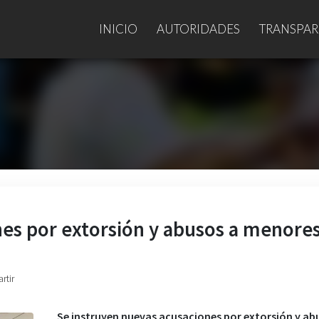
INICIO
AUTORIDADES
TRANSPAR
nes por extorsión y abusos a menore
rtir
Se instruyen nuevas acusaciones por extorsión y ab