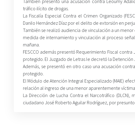
También presentó una acusación contra Leoumy Adalid
tráfico ilícito de drogas.
La Fiscalía Especial Contra el Crimen Organizado (FESC
Danilo Hernández Díaz por el delito de extorsión en perjui
También se realizó audiencia de vinculación a un menor d
medida de internamiento y vinculación al proceso señal
mañana.
FESCCO además presentó Requerimiento Fiscal contra Je
protegido. El Juzgado de Letras le decretó la Detención Ju
Además, se presentó en otro caso una acusación contra m
protegido.
El Módulo de Atención Integral Especializado (MAIE) efect
relación al ingreso de una menor aparentemente víctima
La Dirección de Lucha Contra el Narcotráfico (DLCN), m
ciudadano José Roberto Aguilar Rodríguez, por presunto de