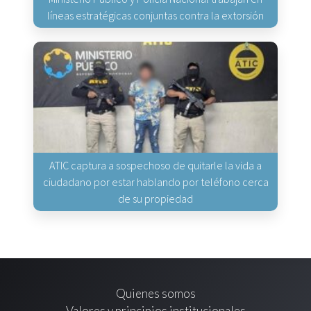
líneas estratégicas conjuntas contra la extorsión
ATIC captura a sospechoso de quitarle la vida a
ciudadano por estar hablando por teléfono cerca
de su propiedad
Quienes somos
Valores y principios institucionales