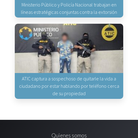
Ministerio Público y Policía Nacional trabajan en
líneas estratégicas conjuntas contra la extorsión
ATIC captura a sospechoso de quitarle la vida a
ciudadano por estar hablando por teléfono cerca
de su propiedad
Quienes somos