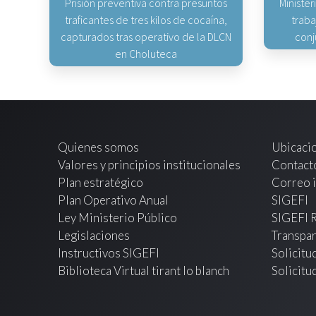
Prisión preventiva contra presuntos
Minister
traficantes de tres kilos de cocaína,
traba
capturados tras operativo de la DLCN
conj
en Choluteca
Quienes somos
Ubicaci
Valores y principios institucionales
Contact
Plan estratégico
Correo i
Plan Operativo Anual
SIGEFI
Ley Ministerio Público
SIGEFI 
Legislaciones
Transpar
Instructivos SIGEFI
Solicitu
Biblioteca Virtual tirant lo blanch
Solicitu