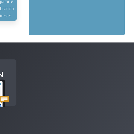
uitarle
hablando
piedad