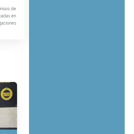
misos de
tadas en
gaciones