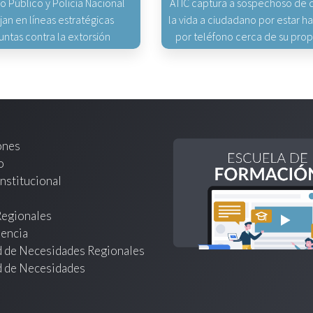
io Público y Policía Nacional
ATIC captura a sospechoso de q
jan en líneas estratégicas
la vida a ciudadano por estar 
untas contra la extorsión
por teléfono cerca de su pro
ones
o
nstitucional
Regionales
encia
d de Necesidades Regionales
d de Necesidades