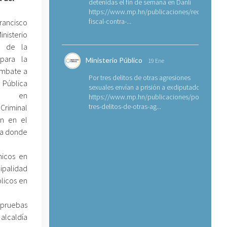
detenidas el fin de semana en Danlí
https://www.mp.hn/publicaciones/requerimien
fiscal-contra-...
ancisco
isterio
s de la
 para la
Ministerio Público
19 Ene
ombate a
Por tres delitos de otras agresiones
Pública
sexuales envían a prisión a exdiputado
, en
https://www.mp.hn/publicaciones/por-
tres-delitos-de-otras-ag...
Criminal
an en el
la donde
nicos en
ipalidad
licos en
 pruebas
alcaldía