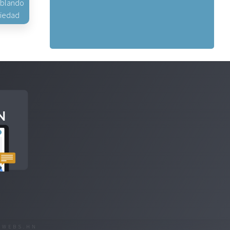
hablando
piedad
R
WEBS.HN