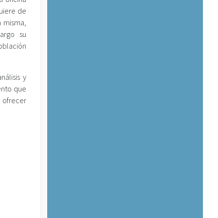
quiere de
a misma,
argo su
población
álisis y
iento que
u ofrecer