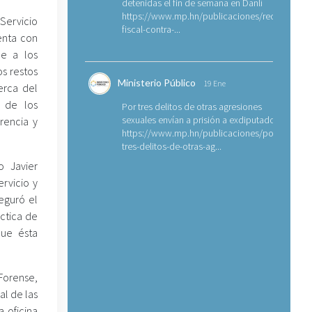
detenidas el fin de semana en Danlí
https://www.mp.hn/publicaciones/requerimien
 Servicio
fiscal-contra-...
enta con
le a los
s restos
Ministerio Público
19 Ene
erca del
 de los
Por tres delitos de otras agresiones
sexuales envían a prisión a exdiputado
rencia y
https://www.mp.hn/publicaciones/por-
tres-delitos-de-otras-ag...
o Javier
rvicio y
eguró el
ctica de
que ésta
 Forense,
al de las
a oficina