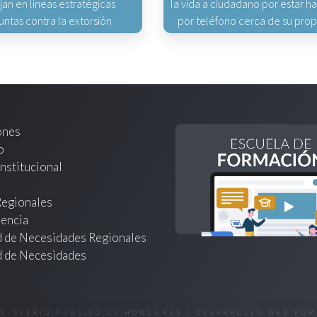
jan en líneas estratégicas
la vida a ciudadano por estar 
untas contra la extorsión
por teléfono cerca de su pro
ones
o
nstitucional
Regionales
encia
d de Necesidades Regionales
d de Necesidades
INISTERIO PÚBLICO DE HONDURAS | DESARROLLO WEB PO