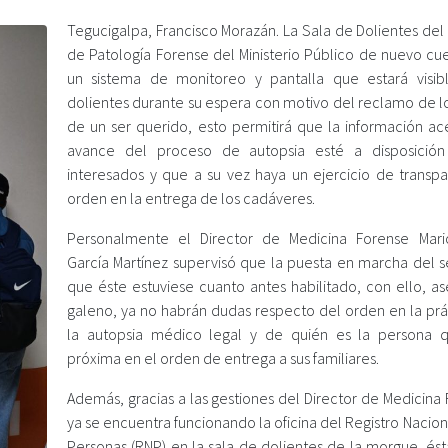
Tegucigalpa, Francisco Morazán. La Sala de Dolientes del
de Patología Forense del Ministerio Público de nuevo cu
un sistema de monitoreo y pantalla que estará visib
dolientes durante su espera con motivo del reclamo de lo
de un ser querido, esto permitirá que la información ac
avance del proceso de autopsia esté a disposición
interesados y que a su vez haya un ejercicio de transpa
orden en la entrega de los cadáveres.
Personalmente el Director de Medicina Forense Mari
García Martínez supervisó que la puesta en marcha del se
que éste estuviese cuanto antes habilitado, con ello, as
galeno, ya no habrán dudas respecto del orden en la prá
la autopsia médico legal y de quién es la persona 
próxima en el orden de entrega a sus familiares.
Además, gracias a las gestiones del Director de Medicina
ya se encuentra funcionando la oficina del Registro Nacion
Personas (RNP) en la sala de dolientes de la morgue, ést