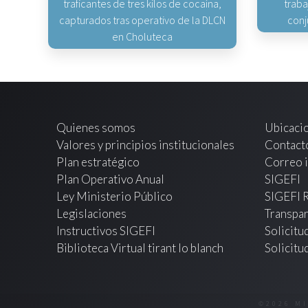
traficantes de tres kilos de cocaína,
traba
capturados tras operativo de la DLCN
conj
en Choluteca
Quienes somos
Ubicaci
Valores y principios institucionales
Contact
Plan estratégico
Correo i
Plan Operativo Anual
SIGEFI
Ley Ministerio Público
SIGEFI 
Legislaciones
Transpar
Instructivos SIGEFI
Solicitu
Biblioteca Virtual tirant lo blanch
Solicitu
©2026 M