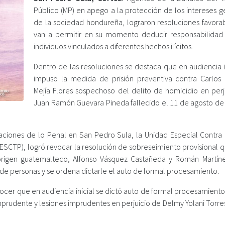
Público (MP) en apego a la protección de los intereses g
de la sociedad hondureña, lograron resoluciones favora
van a permitir en su momento deducir responsabilidad
individuos vinculados a diferentes hechos ilícitos.
Dentro de las resoluciones se destaca que en audiencia i
impuso la medida de prisión preventiva contra Carlos
Mejía Flores sospechoso del delito de homicidio en perj
Juan Ramón Guevara Pineda fallecido el 11 de agosto de
ciones de lo Penal en San Pedro Sula, la Unidad Especial Contra l
ESCTP), logró revocar la resolución de sobreseimiento provisional q
rigen guatemalteco, Alfonso Vásquez Castañeda y Román Martíne
 de personas y se ordena dictarle el auto de formal procesamiento.
onocer que en audiencia inicial se dictó auto de formal procesamient
rudente y lesiones imprudentes en perjuicio de Delmy Yolani Torres 