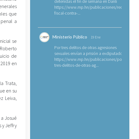
detenidas el fin de semana en Danlí
enerales
https://www.mp.hn/publicaciones/requerimien
fiscal-contra-...
bles que
 penal a
Ministerio Público
19 Ene
nicial se
Por tres delitos de otras agresiones
 Roberto
sexuales envían a prisión a exdiputado
uicio de
https://www.mp.hn/publicaciones/por-
 2019 en
tres-delitos-de-otras-ag...
a Trata,
ue en su
z Leiva,
o a Josué
y Jeffry