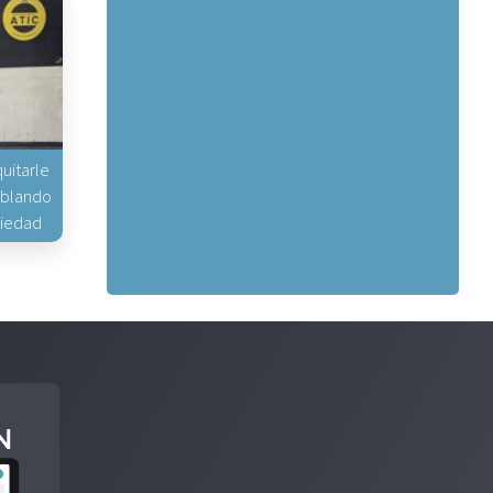
uitarle
hablando
piedad