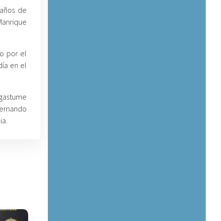
 años de
 Manrique
o por el
día en el
Sagastume
Fernando
ia.