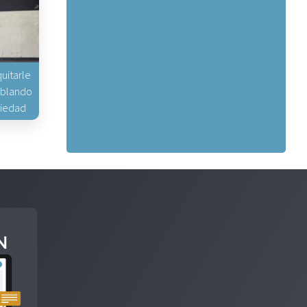
uitarle
hablando
piedad