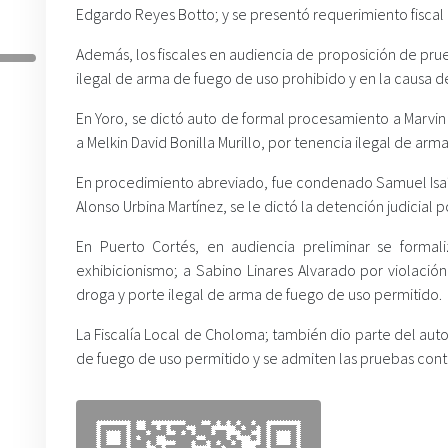
Edgardo Reyes Botto; y se presentó requerimiento fiscal 
Además, los fiscales en audiencia de proposición de pr
ilegal de arma de fuego de uso prohibido y en la causa d
En Yoro, se dictó auto de formal procesamiento a Marvi
a Melkin David Bonilla Murillo, por tenencia ilegal de ar
En procedimiento abreviado, fue condenado Samuel Isaí
Alonso Urbina Martínez, se le dictó la detención judicial
En Puerto Cortés, en audiencia preliminar se forma
exhibicionismo; a Sabino Linares Alvarado por violación 
droga y porte ilegal de arma de fuego de uso permitido.
La Fiscalía Local de Choloma; también dio parte del au
de fuego de uso permitido y se admiten las pruebas cont