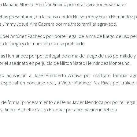
a Mariano Alberto Menjívar Andino por otras agresiones sexuales.
uebas presentaron, en la causa contra Nelson Rony Erazo Hernández p
e Jimmy Josué Mira Cabrera por maltrato familiar agravado.
n Joel Antúnez Pacheco por porte ilegal de arma de fuego de uso per
mas de fuego y de munición de uso prohibido.
as Hernández por porte ilegal de arma de fuego de uso permitido y
 por el asesinato en perjuicio de Milton Mateo Hernández Montesino.
lizó acusación a José Humberto Amaya por maltrato familiar ag
especial en concurso real; a Víctor Martínez Paz Rivas por tráfico i
to de formal procesamiento de Denis Javier Mendoza por porte ilegal
ra André Michelle Castro Escobar por apropiación indebida.