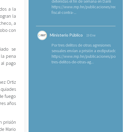
detenidas el fin de semana en Danlí
https://www.mp.hn/publicaciones/requerimien
dos a la
fiscal-contra-...
logran la
checo, a
robo con
Ministerio Público
19 Ene
Por tres delitos de otras agresiones
iado se
sexuales envían a prisión a exdiputado
 la pena
https://www.mp.hn/publicaciones/por-
tres-delitos-de-otras-ag...
y al pago
uez Ortiz
lquiades
de fuego
tres años
 prisión
 de Mario