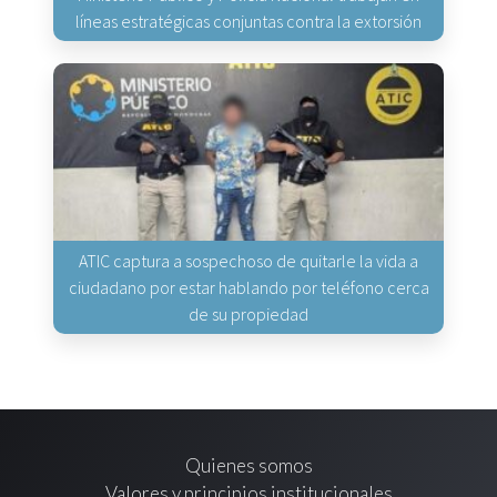
líneas estratégicas conjuntas contra la extorsión
ATIC captura a sospechoso de quitarle la vida a
ciudadano por estar hablando por teléfono cerca
de su propiedad
Quienes somos
Valores y principios institucionales