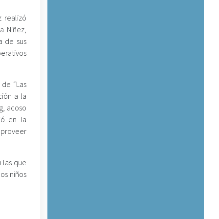
 realizó
a Niñez,
a de sus
perativos
 de “Las
ión a la
ng, acoso
ió en la
 proveer
n las que
los niños