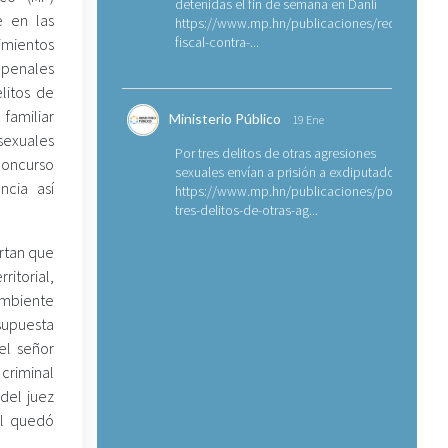
detenidas el fin de semana en Danlí
e en las
https://www.mp.hn/publicaciones/requerimien
fiscal-contra-...
imientos
 penales
litos de
amiliar
Ministerio Público
19 Ene
sexuales
Por tres delitos de otras agresiones
concurso
sexuales envían a prisión a exdiputado
ncia así
https://www.mp.hn/publicaciones/por-
tres-delitos-de-otras-ag...
ortan que
ritorial,
Ambiente
supuesta
el señor
criminal
del juez
al quedó