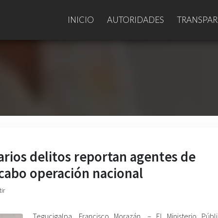
INICIO
AUTORIDADES
TRANSPAR
arios delitos reportan agentes de
 cabo operación nacional
ir
Tegucigalpa, Francisco Morazán. – El Ministerio Públ