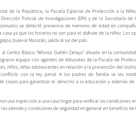
ital de la República, la Fiscalía Especial de Protección a la Niñez
irección Policial de Investigaciones (DPI) y de la Secretaría de l
speccionados se detectó presencia de menores de edad en compañí
casa ya que los horarios no son para el disfrute de la niñez. Los o
lpa, bulevar Morazán, salida al sur del país.
n al Centro Básico “Alfonso Guillén Zelaya” situado en la comunidad
tegraron equipo con agentes de tribunales de la Fiscalía de Protecc
es, niños, niñas adolescentes en relación a la prevención del bulli
conflicto con la ley penal. A los padres de familia se les insist
as de clases para garantizar el derecho a la educación y además de
aron una inspección a una casa hogar para verificar las condiciones e
 les atiende y condiciones de seguridad en general en beneficio de 