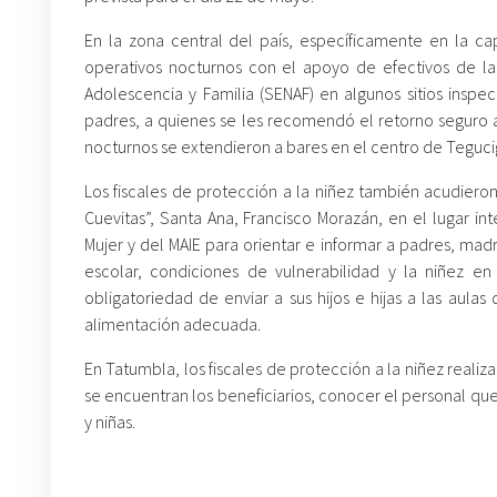
En la zona central del país, específicamente en la cap
operativos nocturnos con el apoyo de efectivos de la D
Adolescencia y Familia (SENAF) en algunos sitios in
padres, a quienes se les recomendó el retorno seguro a 
nocturnos se extendieron a bares en el centro de Teguciga
Los fiscales de protección a la niñez también acudiero
Cuevitas”, Santa Ana, Francisco Morazán, en el lugar in
Mujer y del MAIE para orientar e informar a padres, madr
escolar, condiciones de vulnerabilidad y la niñez en 
obligatoriedad de enviar a sus hijos e hijas a las aul
alimentación adecuada.
En Tatumbla, los fiscales de protección a la niñez realiz
se encuentran los beneficiarios, conocer el personal que
y niñas.