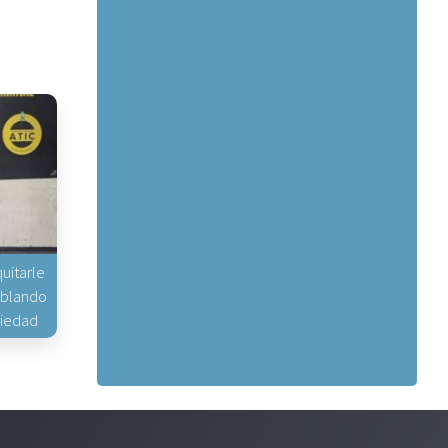
uitarle
hablando
piedad