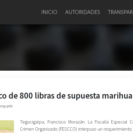
INICIO
AUTORIDADES
TRANSPAR
ico de 800 libras de supuesta marihu
ompartir
Tegucigalpa, Francisco Morazán. La Fiscalía Especial C
Crimen Organizado (FESCCO) interpuso un requerimiento f