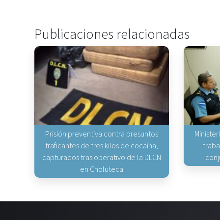
Publicaciones relacionadas
Prisión preventiva contra presuntos
Minister
traficantes de tres kilos de cocaína,
traba
capturados tras operativo de la DLCN
conj
en Choluteca