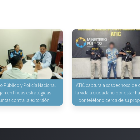
io Público y Policía Nacional
ATIC captura a sospechoso de q
jan en líneas estratégicas
la vida a ciudadano por estar 
untas contra la extorsión
por teléfono cerca de su pro