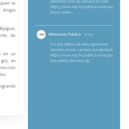
detenidas el fin de semana en Danlí
 quien se
https://www.mp.hn/publicaciones/requerimien
e drogas
fiscal-contra-...
Bijagual,
Ministerio Público
ento de
19 Ene
Por tres delitos de otras agresiones
sexuales envían a prisión a exdiputado
a en un
https://www.mp.hn/publicaciones/por-
ris, sin
tres-delitos-de-otras-ag...
irección
les.
 logrando