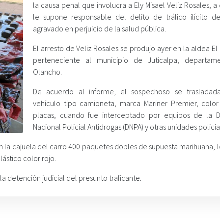
la causa penal que involucra a Ely Misael Veliz Rosales, a
le supone responsable del delito de tráfico ilícito d
agravado en perjuicio de la salud pública.
El arresto de Veliz Rosales se produjo ayer en la aldea El 
perteneciente al municipio de Juticalpa, departam
Olancho.
De acuerdo al informe, el sospechoso se trasladad
vehículo tipo camioneta, marca Mariner Premier, color g
placas, cuando fue interceptado por equipos de la D
Nacional Policial Antidrogas (DNPA) y otras unidades policia
 en la cajuela del carro 400 paquetes dobles de supuesta marihuana,
lástico color rojo.
a detención judicial del presunto traficante.