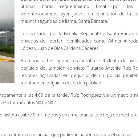
últimas horas requerimiento fiscal por los
violentosocurridos ayer jueves en el interior de la c
máxima seguridad de Ilama, Santa Bárbara.
Los acusados por la Fiscalía Regional de Santa Bárbara
privados de libertad identificados como Wilmer Alfred
López y Juan de Dios Cardona Cáceres.
A ambos se les supone responsable del delito de ases
perjuicio del también convicto Plutarco Antonio Ruiz Ro
lesiones agravadas en perjuicio de un policía peniten
atentado en perjuicio del orden público.
madamente a las 4:00 de la tarde, Ruiz Rodríguez fue ultimado a 
ce a los módulos MX1 y MX2.
pistola calibre 9 milímetros y un arma blanca tipo hoja de machete,
torno a otras circunstancias que pudieron haber rodeado el suceso.