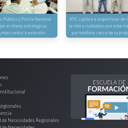
io Público y Policía Nacional
ATIC captura a sospechoso de q
jan en líneas estratégicas
la vida a ciudadano por estar 
untas contra la extorsión
por teléfono cerca de su pro
ones
o
nstitucional
Regionales
encia
d de Necesidades Regionales
d de Necesidades