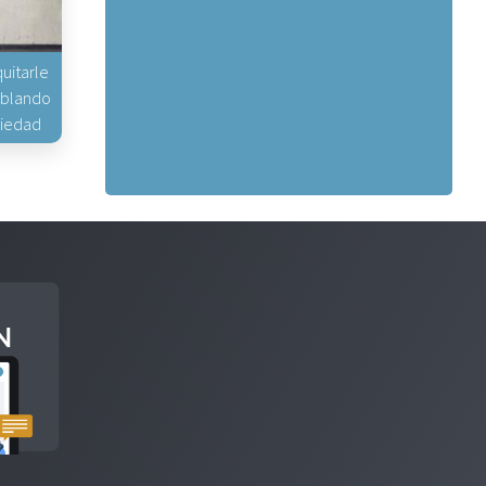
uitarle
hablando
piedad