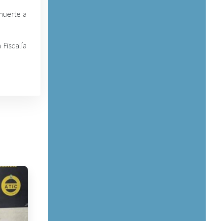
muerte a
 Fiscalía