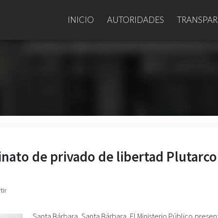
INICIO
AUTORIDADES
TRANSPAR
inato de privado de libertad Plutarco
tir
Santa Bárbara. Santa Bárbara. El Ministerio Público presen