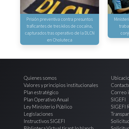
Prisión preventiva contra presuntos
Minister
traficantes de tres kilos de cocaína,
traba
capturados tras operativo de la DLCN
conj
en Choluteca
Quienes somos
Ubicaci
Valores y principios institucionales
Contact
Plan estratégico
Correo i
Plan Operativo Anual
SIGEFI
Ley Ministerio Público
SIGEFI 
Legislaciones
Transpar
Instructivos SIGEFI
Solicitu
Biblioteca Virtual tirant lo blanch
Solicitu