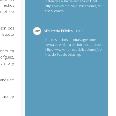
detenidas el fin de semana en Danlí
 hechos
https://www.mp.hn/publicaciones/requerimien
fiscal-contra-...
árcel de
 son dos
Ministerio Público
19 Ene
o Escoto
Por tres delitos de otras agresiones
sexuales envían a prisión a exdiputado
https://www.mp.hn/publicaciones/por-
inato en
tres-delitos-de-otras-ag...
dríguez,
ciario y
manos de
 las que