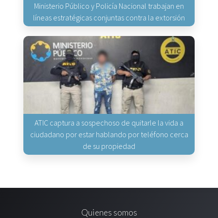
Ministerio Público y Policía Nacional trabajan en
líneas estratégicas conjuntas contra la extorsión
ATIC captura a sospechoso de quitarle la vida a
ciudadano por estar hablando por teléfono cerca
de su propiedad
Quienes somos