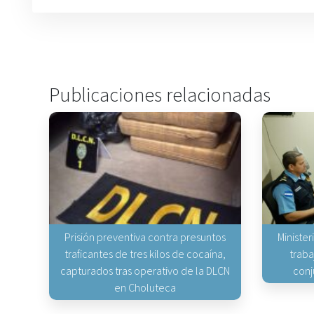
Publicaciones relacionadas
Prisión preventiva contra presuntos
Minister
traficantes de tres kilos de cocaína,
traba
capturados tras operativo de la DLCN
conj
en Choluteca