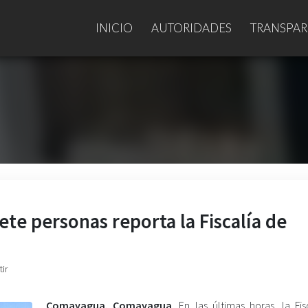
INICIO
AUTORIDADES
TRANSPAR
ete personas reporta la Fiscalía de
ir
Comayagua. Comayagua
. En las últimas horas, la Fi