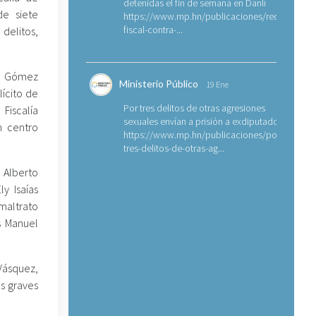
detenidas el fin de semana en Danlí
de siete
https://www.mp.hn/publicaciones/requerimien
fiscal-contra-...
elitos,
do Gómez
Ministerio Público
19 Ene
lícito de
Por tres delitos de otras agresiones
Fiscalía
sexuales envían a prisión a exdiputado
n centro
https://www.mp.hn/publicaciones/por-
tres-delitos-de-otras-ag...
Alberto
y Isaías
maltrato
s Manuel
 Vásquez,
s graves