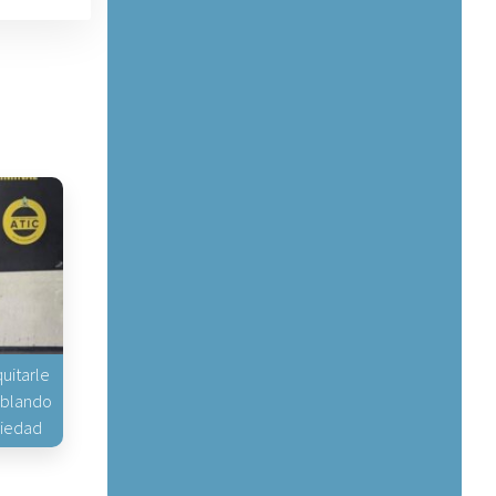
uitarle
hablando
piedad