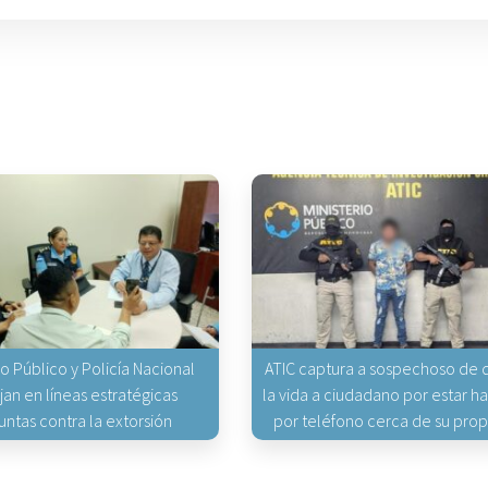
io Público y Policía Nacional
ATIC captura a sospechoso de q
jan en líneas estratégicas
la vida a ciudadano por estar 
untas contra la extorsión
por teléfono cerca de su pro