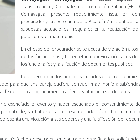
Transparencia y Combate a la Corrupción Pública (FET
Comayagua, presentó requerimiento fiscal en con
procurador y la secretaria de la Alcaldía Municipal de La
supuestas actuaciones irregulares en la realización de
para contraer matrimonio.
En el caso del procurador se le acusa de violación a los
de los funcionarios y la secretaria por violación a los d
los funcionarios y falsificación de documentos públicos.
De acuerdo con los hechos señalados en el requerimiento
n acto para que una pareja pudiera contraer matrimonio a sabienda
ar fe de dicho acto, incurriendo así en la violación a sus deberes.
aber presenciado el evento y haber escuchado el consentimiento 
que daba fe, sin haber estado presente, además dicho matrimoni
 representa una violación a sus deberes y una falsificación del doc
 inició el proceso penal en contra de los señalados, solicitando se