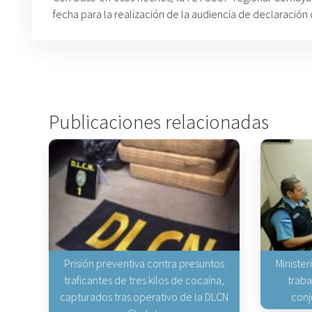
fecha para la realización de la audiencia de declaración
Publicaciones relacionadas
Prisión preventiva contra presuntos
Minister
traficantes de tres kilos de cocaína,
traba
capturados tras operativo de la DLCN
conj