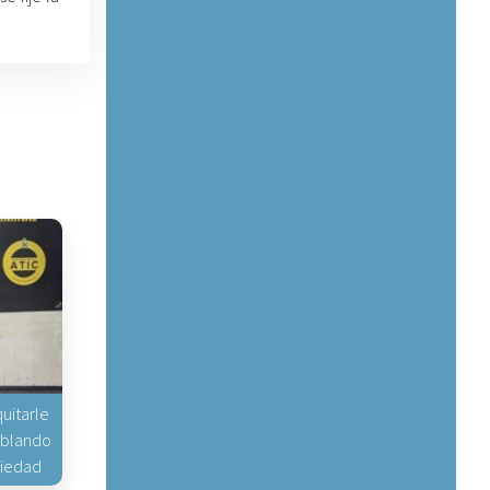
uitarle
hablando
piedad