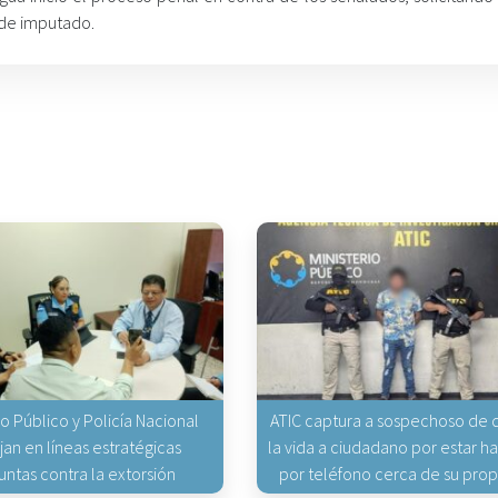
 de imputado.
io Público y Policía Nacional
ATIC captura a sospechoso de q
jan en líneas estratégicas
la vida a ciudadano por estar 
untas contra la extorsión
por teléfono cerca de su pro