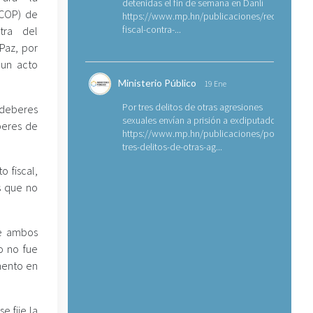
detenidas el fin de semana en Danlí
CCOP) de
https://www.mp.hn/publicaciones/requerimien
fiscal-contra-...
tra del
 Paz, por
 un acto
Ministerio Público
19 Ene
Por tres delitos de otras agresiones
 deberes
sexuales envían a prisión a exdiputado
eberes de
https://www.mp.hn/publicaciones/por-
tres-delitos-de-otras-ag...
 fiscal,
s que no
de ambos
o no fue
umento en
 fije la