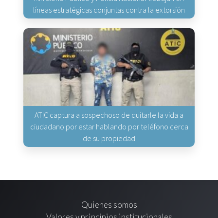
líneas estratégicas conjuntas contra la extorsión
ATIC captura a sospechoso de quitarle la vida a
ciudadano por estar hablando por teléfono cerca
de su propiedad
Quienes somos
Valores y principios institucionales