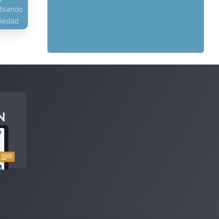
hablando
piedad