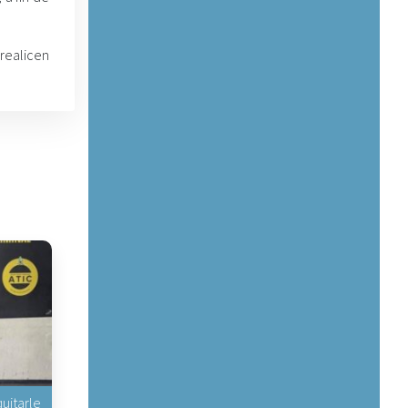
realicen
uitarle