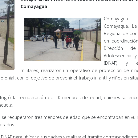
Comayagua
Comayagua.
Comayagua. La 
Regional de Co
en coordinació
Dirección de
Adolescencia y
(DINAF) y ef
militares, realizaron un operativo de protección de niñ
lonial, con el objetivo de prevenir el trabajo infantil y niños en sit
e logró la recuperación de 10 menores de edad, quienes se enc
scuela.
a se recuperaron tres menores de edad que se encontraban en vul
perados.
NAF para ubicar a sus padres y realizar el tramite correspondiente,