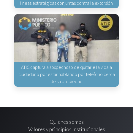
líneas estratégicas conjuntas contra la extorsión
ATIC captura a sospechoso de quitarle la vida a
ciudadano por estar hablando por teléfono cerca
de su propiedad
Quienes somos
Valores y principios institucionales