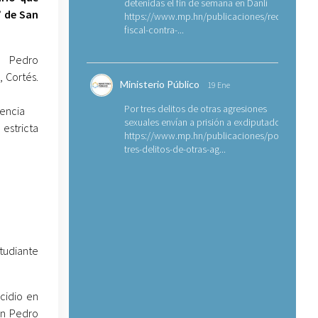
detenidas el fin de semana en Danlí
” de San
https://www.mp.hn/publicaciones/requerimien
fiscal-contra-...
 Pedro
, Cortés.
Ministerio Público
19 Ene
Por tres delitos de otras agresiones
encia
sexuales envían a prisión a exdiputado
estricta
https://www.mp.hn/publicaciones/por-
tres-delitos-de-otras-ag...
tudiante
cidio en
an Pedro