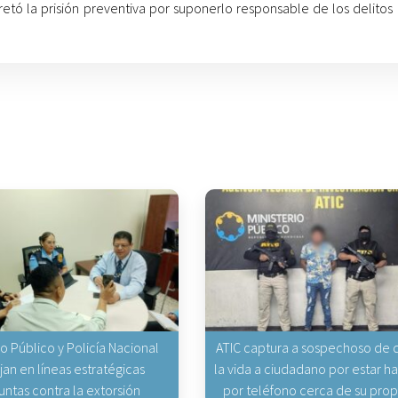
retó la prisión preventiva por suponerlo responsable de los delitos
io Público y Policía Nacional
ATIC captura a sospechoso de q
jan en líneas estratégicas
la vida a ciudadano por estar 
untas contra la extorsión
por teléfono cerca de su pro