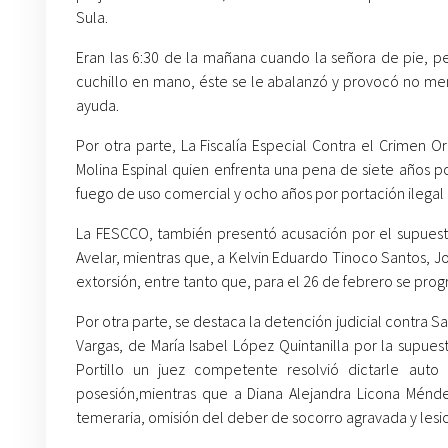
Sula.
Eran las 6:30 de la mañana cuando la señora de pie, pe
cuchillo en mano, éste se le abalanzó y provocó no meno
ayuda.
Por otra parte, La Fiscalía Especial Contra el Crimen 
Molina Espinal quien enfrenta una pena de siete años por
fuego de uso comercial y ocho años por portación ilegal
La FESCCO, también presentó acusación por el supuesto
Avelar, mientras que, a Kelvin Eduardo Tinoco Santos, Jos
extorsión, entre tanto que, para el 26 de febrero se prog
Por otra parte, se destaca la detención judicial contra S
Vargas, de María Isabel López Quintanilla por la supue
Portillo un juez competente resolvió dictarle au
posesión,
mientras que a Diana Alejandra Licona Ménd
temeraria, omisión del deber de socorro agravada y les