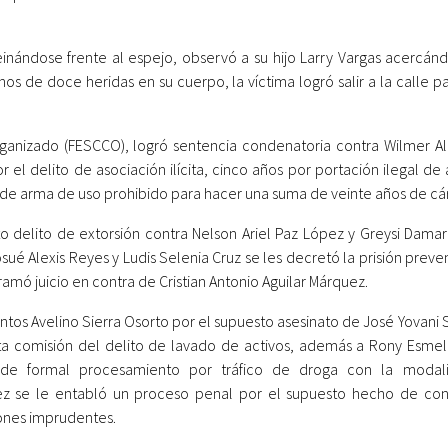
inándose frente al espejo, observó a su hijo Larry Vargas acercán
s de doce heridas en su cuerpo, la víctima logró salir a la calle p
Organizado (FESCCO), logró sentencia condenatoria contra Wilmer A
 el delito de asociación ilícita, cinco años por portación ilegal d
 de arma de uso prohibido para hacer una suma de veinte años de cá
 delito de extorsión contra Nelson Ariel Paz López y Greysi Damar
ué Alexis Reyes y Ludis Selenia Cruz se les decretó la prisión preve
ramó juicio en contra de Cristian Antonio Aguilar Márquez.
antos Avelino Sierra Osorto por el supuesto asesinato de José Yovani
sta comisión del delito de lavado de activos, además a Rony Esmel
to de formal procesamiento por tráfico de droga con la moda
ez se le entabló un proceso penal por el supuesto hecho de co
iones imprudentes.