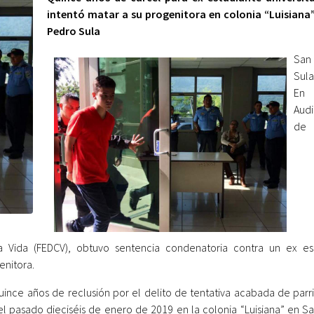
intentó matar a su progenitora en colonia “Luisiana
Pedro Sula
San
Sula
En
Audi
de 
 la Vida (FEDCV), obtuvo sentencia condenatoria contra un ex es
enitora.
uince años de reclusión por el delito de tentativa acabada de parri
l pasado dieciséis de enero de 2019 en la colonia “Luisiana” en S