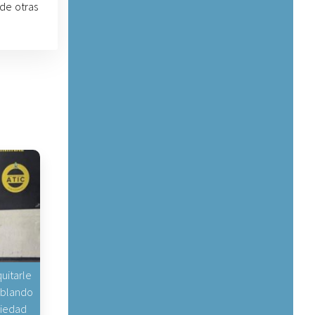
 de otras
uitarle
hablando
piedad