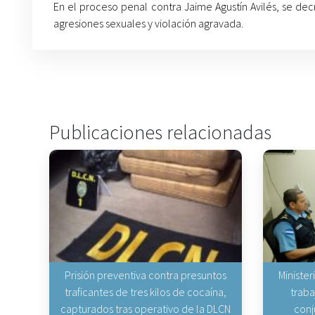
En el proceso penal contra Jaime Agustín Avilés, se dec
agresiones sexuales y violación agravada.
Publicaciones relacionadas
Prisión preventiva contra presuntos
Minister
traficantes de tres kilos de cocaína,
traba
capturados tras operativo de la DLCN
conj