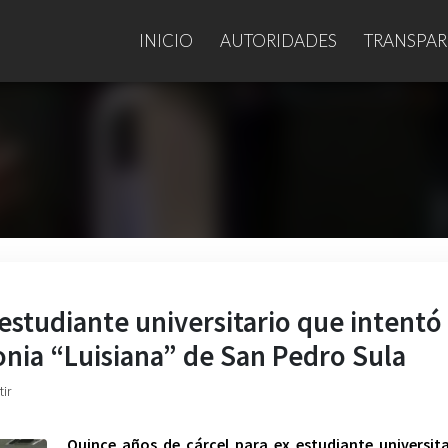
INICIO
AUTORIDADES
TRANSPAR
estudiante universitario que intentó
onia “Luisiana” de San Pedro Sula
ir
Quince años de cárcel para ex estudiante universit