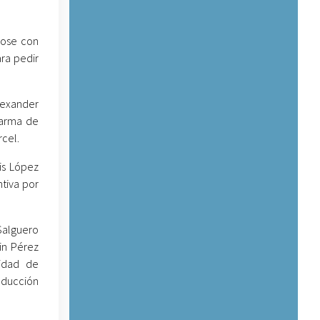
dose con
ara pedir
lexander
e arma de
rcel.
is López
ntiva por
 Salguero
in Pérez
lidad de
nducción