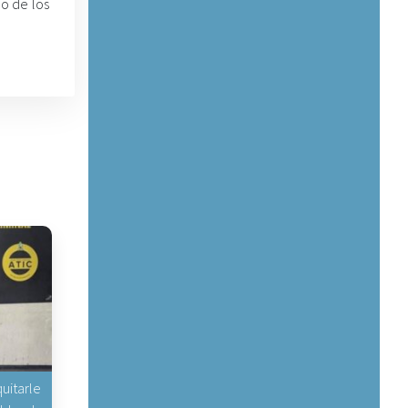
o de los
uitarle