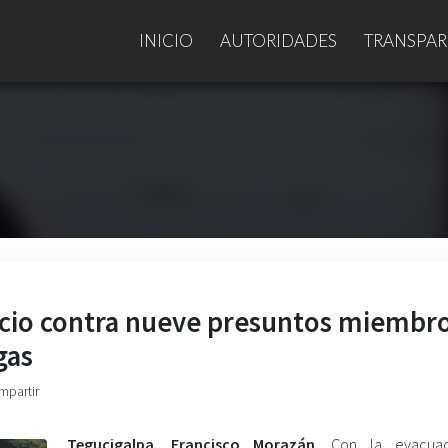
INICIO
AUTORIDADES
TRANSPAR
icio contra nueve presuntos miembr
gas
mpartir
Tegucigalpa.
Francisco Morazán.
Con la evacuac