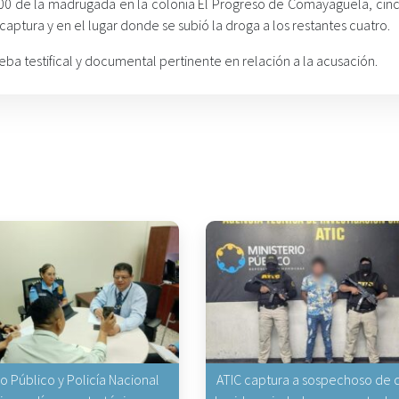
00 de la madrugada en la colonia El Progreso de Comayagüela, cinc
ptura y en el lugar donde se subió la droga a los restantes cuatro.
ueba testifical y documental pertinente en relación a la acusación.
io Público y Policía Nacional
ATIC captura a sospechoso de q