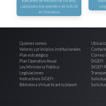
traficantes de tres kilos de cocaína,
traba
capturados tras operativo de la DLCN
conj
en Choluteca
Quienes somos
Ubicaci
Valores y principios institucionales
Contact
Plan estratégico
Correo i
Plan Operativo Anual
SIGEFI
Ley Ministerio Público
SIGEFI 
Legislaciones
Transpar
Instructivos SIGEFI
Solicitu
Biblioteca Virtual tirant lo blanch
Solicitu
©2026 M