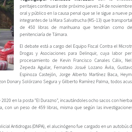
peritajes continuará este próximo jueves 24 de noviembre 
oral y público en la causa penal que se le sigue a nueve 
integrantes de la Mara Salvatrucha (MS-13) que transport
de 450 libras de marihuana que tendrían como des
penitenciaría de Támara.
El debate está a cargo del Equipo Fiscal Contra el Microt
Drogas y Asociaciones para Delinquir, cuya labor per
procesamiento de Kevin Francisco Canales Cálix, Nel
Zepeda Aguilar, Fernando Josué Lozano Ávila, Gustav
Espinoza Castejón, Jorge Alberto Martínez Baca, Heymi
rtzon Donary Solórzano Segura y Gilberto Ramírez Palma, todos acu
 2020 en la posta “El Durazno”, incautándoles ocho sacos con hierba
a, con un peso de 459 libras, misma que según las investigaciones
licial Antidrogas (DNPA), el alucinógeno fue cargado en un autobús d