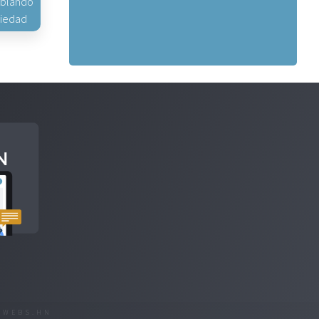
hablando
piedad
R
WEBS.HN