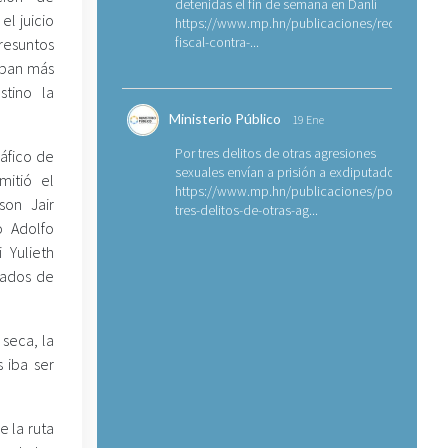
detenidas el fin de semana en Danlí
el juicio
https://www.mp.hn/publicaciones/requerimien
fiscal-contra-...
presuntos
aban más
tino la
Ministerio Público
19 Ene
Por tres delitos de otras agresiones
ráfico de
sexuales envían a prisión a exdiputado
mitió el
https://www.mp.hn/publicaciones/por-
son Jair
tres-delitos-de-otras-ag...
o Adolfo
 Yulieth
sados de
 seca, la
 iba ser
e la ruta