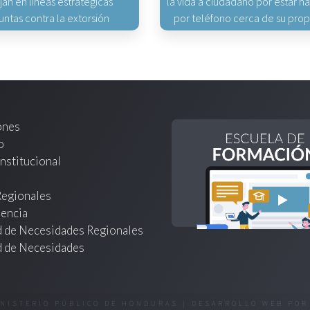
jan en líneas estratégicas
la vida a ciudadano por estar 
untas contra la extorsión
por teléfono cerca de su pro
ones
o
nstitucional
Regionales
encia
d de Necesidades Regionales
d de Necesidades
INISTERIO PÚBLICO DE HONDURAS | DESARROLLO WEB PO