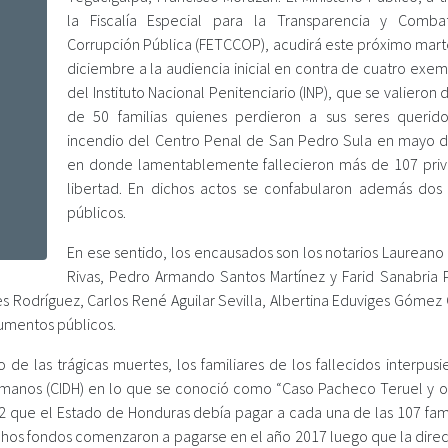
la Fiscalía Especial para la Transparencia y Comb
Corrupción Pública (FETCCOP), acudirá este próximo mart
diciembre a la audiencia inicial en contra de cuatro exe
del Instituto Nacional Penitenciario (INP), que se valieron 
de 50 familias quienes perdieron a sus seres querid
incendio del Centro Penal de San Pedro Sula en mayo d
en donde lamentablemente fallecieron más de 107 pri
libertad. En dichos actos se confabularon además dos 
públicos.
En ese sentido, los encausados son los notarios Laureano
Rivas, Pedro Armando Santos Martínez y Farid Sanabria 
s Rodríguez, Carlos René Aguilar Sevilla, Albertina Eduviges Gómez 
cumentos públicos.
de las trágicas muertes, los familiares de los fallecidos interpusi
anos (CIDH) en lo que se conoció como “Caso Pacheco Teruel y ot
 que el Estado de Honduras debía pagar a cada una de las 107 fami
chos fondos comenzaron a pagarse en el año 2017 luego que la direc