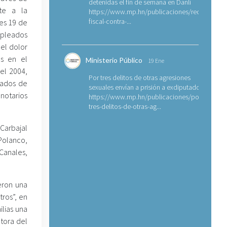
detenidas el fin de semana en Danlí
ate a la
https://www.mp.hn/publicaciones/requerimien
fiscal-contra-...
es 19 de
mpleados
del dolor
os en el
Ministerio Público
19 Ene
el 2004,
Por tres delitos de otras agresiones
vados de
sexuales envían a prisión a exdiputado
notarios
https://www.mp.hn/publicaciones/por-
tres-delitos-de-otras-ag...
 Carbajal
Polanco,
Canales,
eron una
ros”, en
lias una
tora del