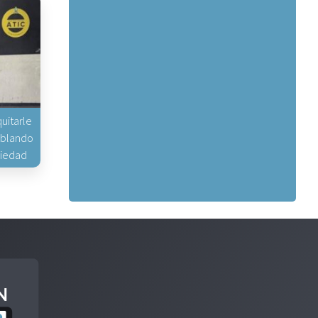
uitarle
hablando
piedad