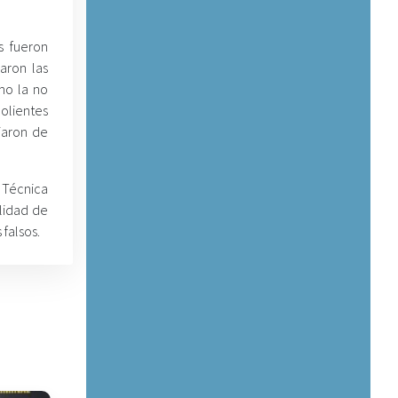
s fueron
aron las
mo la no
olientes
iaron de
 Técnica
alidad de
falsos.