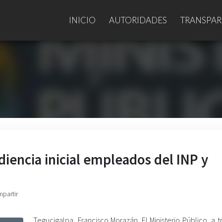
INICIO
AUTORIDADES
TRANSPAR
iencia inicial empleados del INP y
mpartir
Tegucigalpa, Francisco Morazán. El Ministerio Público, a 