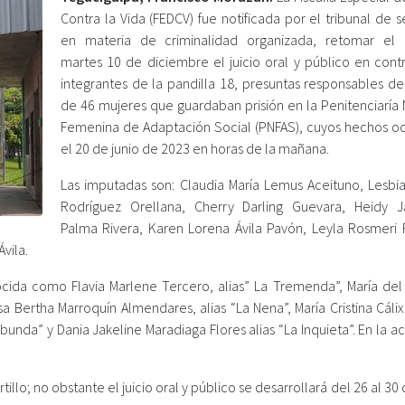
Contra la Vida (FEDCV) fue notificada por el tribunal de 
en materia de criminalidad organizada, retomar el
martes 10 de diciembre el juicio oral y público en cont
integrantes de la pandilla 18, presuntas responsables de
de 46 mujeres que guardaban prisión en la Penitenciaría 
Femenina de Adaptación Social (PNFAS), cuyos hechos oc
el 20 de junio de 2023 en horas de la mañana.
Las imputadas son: Claudia María Lemus Aceituno, Lesbi
Rodríguez Orellana, Cherry Darling Guevara, Heidy J
Palma Rivera, Karen Lorena Ávila Pavón, Leyla Rosmeri 
vila.
nocida como Flavia Marlene Tercero, alias” La Tremenda”, María de
sa Bertha Marroquín Almendares, alias “La Nena”, María Cristina Cálix
abunda” y Dania Jakeline Maradiaga Flores alias “La Inquieta”. En la a
illo; no obstante el juicio oral y público se desarrollará del 26 al 3