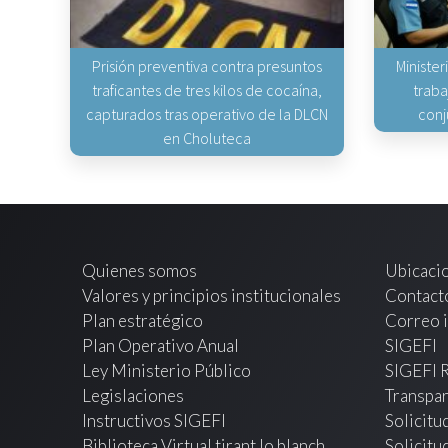
Prisión preventiva contra presuntos
Minister
traficantes de tres kilos de cocaína,
traba
capturados tras operativo de la DLCN
conj
en Choluteca
Quienes somos
Ubicaci
Valores y principios institucionales
Contact
Plan estratégico
Correo i
Plan Operativo Anual
SIGEFI
Ley Ministerio Público
SIGEFI 
Legislaciones
Transpar
Instructivos SIGEFI
Solicitu
Biblioteca Virtual tirant lo blanch
Solicitu