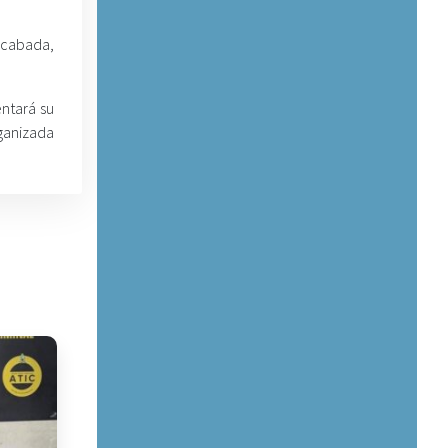
nacabada,
entará su
rganizada