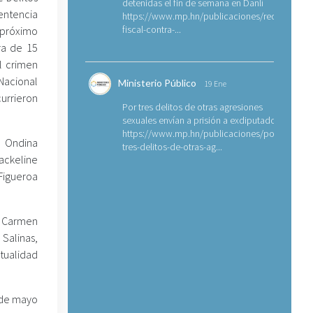
detenidas el fin de semana en Danlí
sentencia
https://www.mp.hn/publicaciones/requerimien
fiscal-contra-...
 próximo
ra de 15
l crimen
Nacional
Ministerio Público
19 Ene
urrieron
Por tres delitos de otras agresiones
sexuales envían a prisión a exdiputado
https://www.mp.hn/publicaciones/por-
a Ondina
tres-delitos-de-otras-ag...
ackeline
Figueroa
l Carmen
 Salinas,
ctualidad
0 de mayo