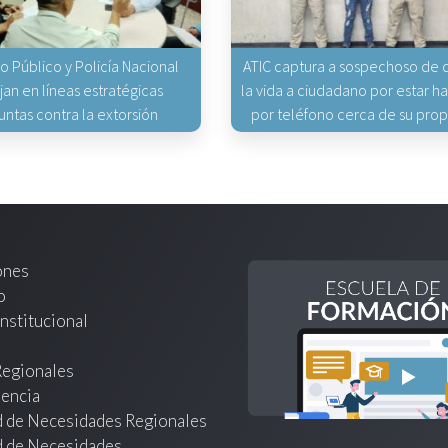
io Público y Policía Nacional
ATIC captura a sospechoso de q
jan en líneas estratégicas
la vida a ciudadano por estar 
untas contra la extorsión
por teléfono cerca de su pro
ones
o
nstitucional
Regionales
encia
d de Necesidades Regionales
d de Necesidades