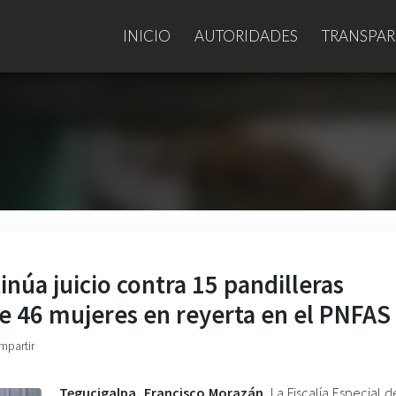
INICIO
AUTORIDADES
TRANSPAR
núa juicio contra 15 pandilleras
de 46 mujeres en reyerta en el PNFAS
mpartir
Tegucigalpa, Francisco Morazán.
La Fiscalía Especial d