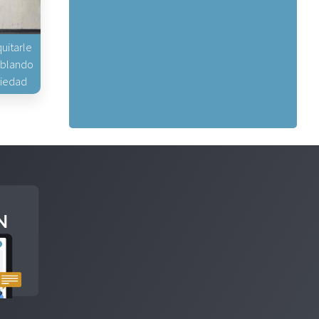
uitarle
hablando
piedad