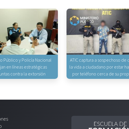
io Público y Policía Nacional
ATIC captura a sospechoso de q
jan en líneas estratégicas
la vida a ciudadano por estar 
untas contra la extorsión
por teléfono cerca de su pro
ones
o