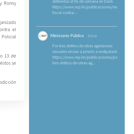
detenidas el fin de semana en Danlí
 y Ronny
https://www.mp.hn/publicaciones/requerimien
fiscal-contra-...
rganizado
ontra el
Ministerio Público
Policial
19 Ene
Por tres delitos de otras agresiones
sexuales envían a prisión a exdiputado
do 13 de
https://www.mp.hn/publicaciones/por-
 éstos se
tres-delitos-de-otras-ag...
sdicción