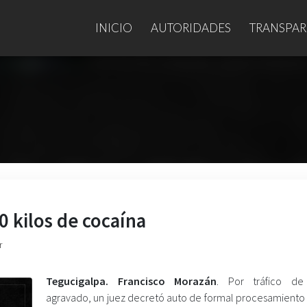
INICIO
AUTORIDADES
TRANSPAR
0 kilos de cocaína
r
Tegucigalpa. Francisco Morazán
. Por tráfico de
agravado, un juez decretó auto de formal procesamiento y