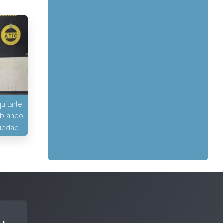
uitarle
hablando
piedad