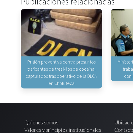
Publicaciones relacionadas
Prisión preventiva contra presuntos
Minister
traficantes de tres kilos de cocaína,
traba
capturados tras operativo de la DLCN
conj
en Choluteca
Quienes somos
Ubicaci
Valores y principios institucionales
Contact