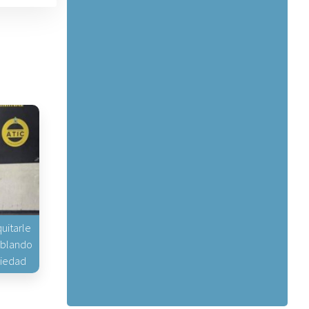
uitarle
hablando
piedad