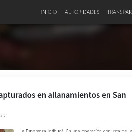
INICIO
AUTORIDADES
TRANSPAR
capturados en allanamientos en San
artir
La Esperanza. Intibucá. En una operación conjunta de la 