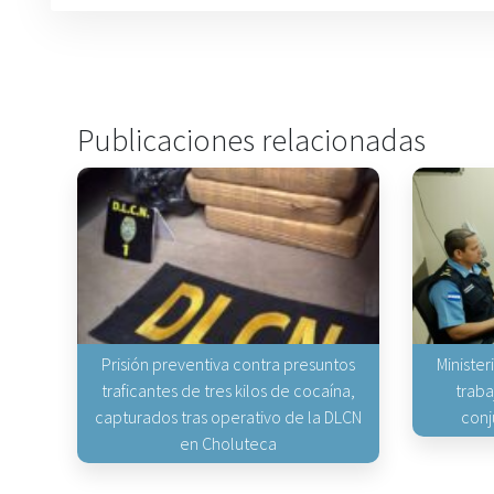
Publicaciones relacionadas
Prisión preventiva contra presuntos
Minister
traficantes de tres kilos de cocaína,
traba
capturados tras operativo de la DLCN
conj
en Choluteca