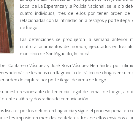
Local de La Esperanza y la Policía Nacional, se le dio de
cuatro individuos, tres de ellos por tener orden de 
relacionadas con la intimidación a testigos y porte ilega
de fuego.
Las detenciones se produjeron la semana anterior 
cuatro allanamientos de morada, ejecutados en tres al
municipio de San Miguelito, Intibucá.
bel Cantarero Vásquez y José Rosa Vásquez Hernández por intimi
uienes además se les acusa en flagrancia de tráfico de drogas en su 
er orden de captura por porte ilegal de arma de fuego.
 supuesto responsable de tenencia ilegal de armas de fuego, a qui
ferente calibre y dos radios de comunicación.
s fiscales por los delitos en flagrancia y sigue el proceso penal en 
a se les impusieron medidas cautelares, tres de ellos enviados a u