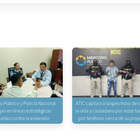
io Público y Policía Nacional
ATIC captura a sospechoso de q
jan en líneas estratégicas
la vida a ciudadano por estar 
untas contra la extorsión
por teléfono cerca de su pro