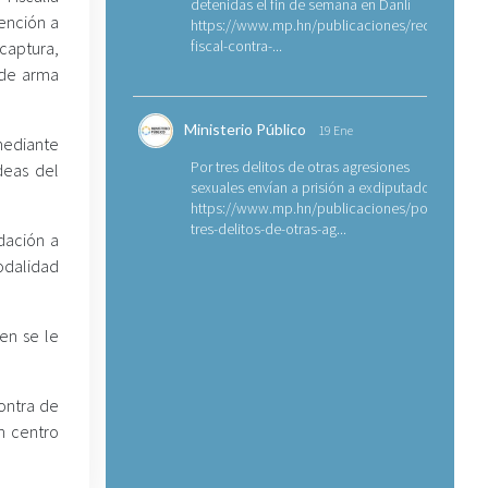
detenidas el fin de semana en Danlí
tención a
https://www.mp.hn/publicaciones/requerimien
fiscal-contra-...
captura,
l de arma
Ministerio Público
19 Ene
mediante
Por tres delitos de otras agresiones
deas del
sexuales envían a prisión a exdiputado
https://www.mp.hn/publicaciones/por-
tres-delitos-de-otras-ag...
dación a
modalidad
en se le
contra de
n centro