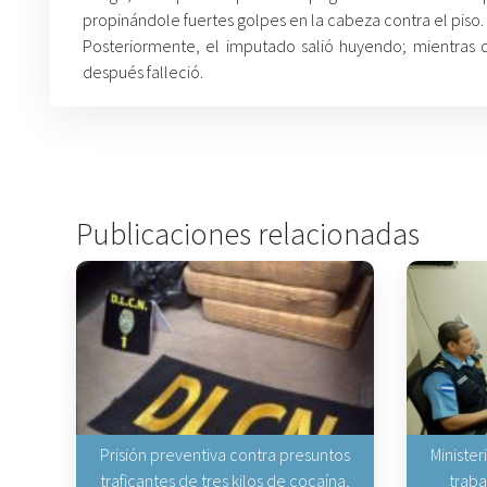
propinándole fuertes golpes en la cabeza contra el piso.
Posteriormente, el imputado salió huyendo; mientras qu
después falleció.
Publicaciones relacionadas
Prisión preventiva contra presuntos
Minister
traficantes de tres kilos de cocaína,
traba