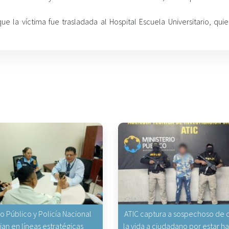
e la víctima fue trasladada al Hospital Escuela Universitario, quie
io Público y Policía Nacional
ATIC captura a sospechoso de q
jan en líneas estratégicas
la vida a ciudadano por estar 