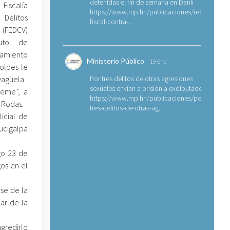
detenidas el fin de semana en Danlí
iscalía
https://www.mp.hn/publicaciones/requerimien
Delitos
fiscal-contra-...
 (FEDCV)
uto de
amiento
Ministerio Público
19 Ene
olpes le
yagüela.
Por tres delitos de otras agresiones
sexuales envían a prisión a exdiputado
Meme”, a
https://www.mp.hn/publicaciones/por-
z Rodas.
tres-delitos-de-otras-ag...
icial de
gucigalpa
go 23 de
os en el
se de la
car de la
gredirlo