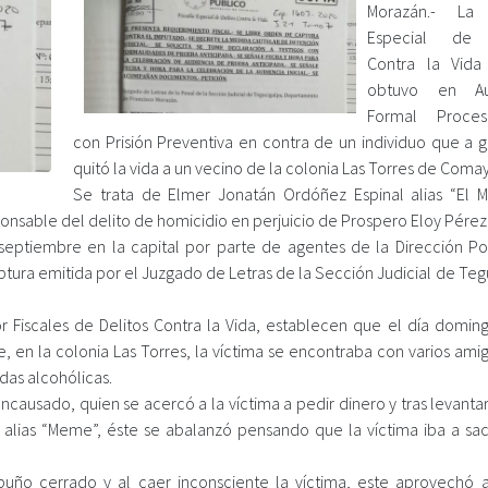
Morazán.- La F
Especial de 
Contra la Vida
obtuvo en A
Formal Proces
con Prisión Preventiva en contra de un individuo que a g
quitó la vida a un vecino de la colonia Las Torres de Coma
Se trata de Elmer Jonatán Ordóñez Espinal alias “El 
sponsable del delito de homicidio en perjuicio de Prospero Eloy Pére
ptiembre en la capital por parte de agentes de la Dirección Pol
ptura emitida por el Juzgado de Letras de la Sección Judicial de Te
por Fiscales de Delitos Contra la Vida, establecen que el día domin
 en la colonia Las Torres, la víctima se encontraba con varios amig
das alcohólicas.
ausado, quien se acercó a la víctima a pedir dinero y tras levantar
o a alias “Meme”, éste se abalanzó pensando que la víctima iba a sa
uño cerrado y al caer inconsciente la víctima, este aprovechó a