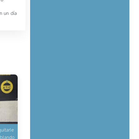
n un día
uitarle
hablando