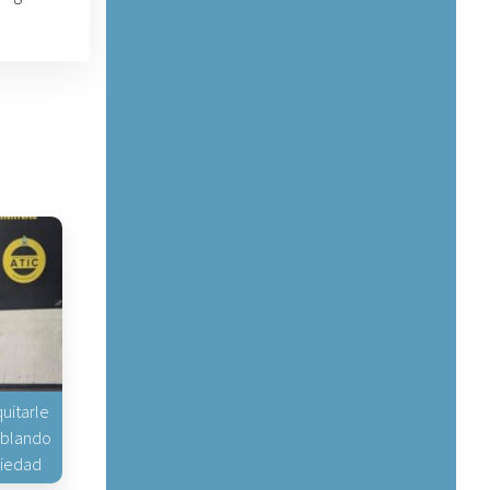
uitarle
hablando
piedad