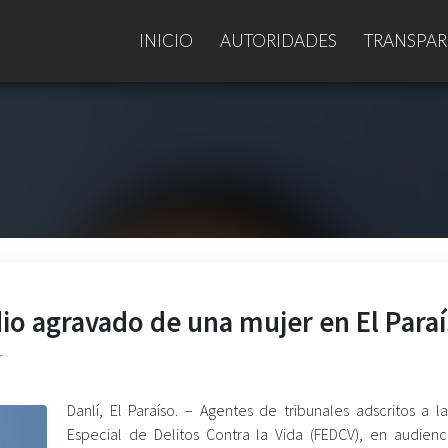
INICIO
AUTORIDADES
TRANSPAR
dio agravado de una mujer en El Para
r
Danlí, El Paraíso. – Agentes de tribunales adscritos a la
Especial de Delitos Contra la Vida (FEDCV), en audiencia