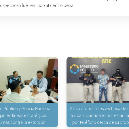
 sospechoso fue remitido al centro penal.
io Público y Policía Nacional
ATIC captura a sospechoso de q
jan en líneas estratégicas
la vida a ciudadano por estar 
untas contra la extorsión
por teléfono cerca de su pro