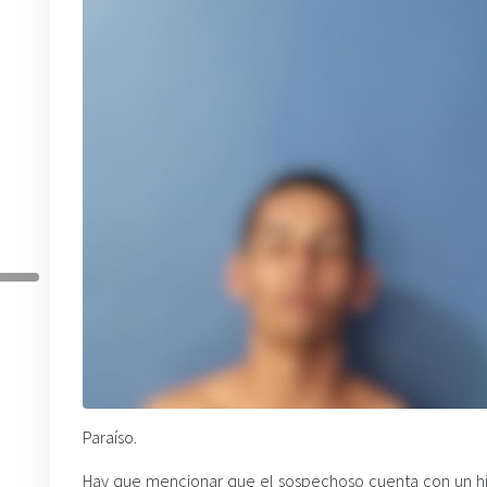
Paraíso.
Hay que mencionar que el sospechoso cuenta con un hist