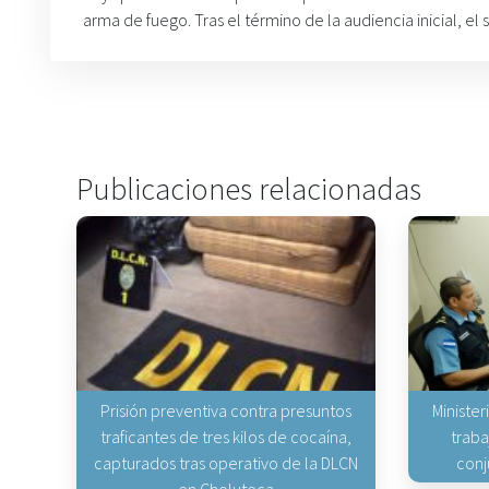
arma de fuego. Tras el término de la audiencia inicial, el
Publicaciones relacionadas
Prisión preventiva contra presuntos
Minister
traficantes de tres kilos de cocaína,
traba
capturados tras operativo de la DLCN
conj