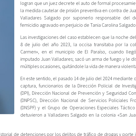
logran que un juez decrete el auto de formal procesamie
la medida cautelar de prisión preventiva en contra de Ju
Valladares Salgado por suponerlo responsable del d
femicidio agravado en perjuicio de Tania Carolina Salgado
Las investigaciones del caso establecen que la noche de
8 de julio del año 2023, la occisa transitaba por la col
Carmen», en el municipio de El Paraíso, cuando lleg
imputado Juan Valladares; sacó un arma de fuego y le di
múltiples ocasiones, quitándole la vida de manera violent
En este sentido, el pasado 14 de julio del 2024 mediante
captura, funcionarios de la Dirección Policial de Invest
(DPI), Dirección Nacional de Prevención y Seguridad Com
(DNPSC), Dirección Nacional de Servicios Policiales Fro
(DNSPF) y el Grupo de Operaciones Especiales Táctico
detuvieron a Valladares Salgado en la colonia «San Jua
orial de detenciones por los delitos de tráfico de drogas y porte i