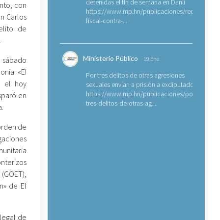
detenidas el fin de semana en Danlí
nto, con
https://www.mp.hn/publicaciones/requerimien
an Carlos
fiscal-contra-...
elito de
.
Ministerio Público
l sábado
19 Ene
onia «EI
Por tres delitos de otras agresiones
ó el hoy
sexuales envían a prisión a exdiputado
https://www.mp.hn/publicaciones/por-
sparó en
tres-delitos-de-otras-ag...
a.
 orden de
igaciones
unitaria
nterizos
 (GOET),
n» de El
legal de