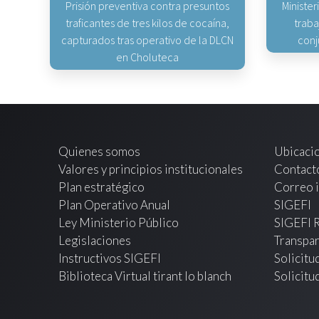
Prisión preventiva contra presuntos
Minister
traficantes de tres kilos de cocaína,
traba
capturados tras operativo de la DLCN
conj
en Choluteca
Quienes somos
Ubicaci
Valores y principios institucionales
Contact
Plan estratégico
Correo i
Plan Operativo Anual
SIGEFI
Ley Ministerio Público
SIGEFI 
Legislaciones
Transpar
Instructivos SIGEFI
Solicitu
Biblioteca Virtual tirant lo blanch
Solicitu