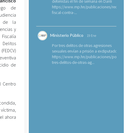
rancisco
detenidas el fin de semana en Danlí
https://www.mp.hn/publicaciones/requerimien
go de
fiscal-contra-...
udiencia
es de la
encias y
Ministerio Público
Fiscalía
19 Ene
Delitos
Por tres delitos de otras agresiones
 (FEDCV)
sexuales envían a prisión a exdiputado
https://www.mp.hn/publicaciones/por-
eventiva
tres-delitos-de-otras-ag...
cidio de
l Centro
condida,
víctima,
el ahora