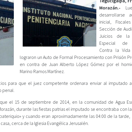
Tegucigalpa, F
Morazán.-
Lue
desarrollarse a
inicial, Fiscal
Sección de Audi
Juicios de la 
Especial de 
Contra la Vida
lograron un Auto de Formal Procesamiento con Prisión Pr
en contra de Juan Alberto López Gómez por el homi
Marino Ramos Martínez.
dicios para que el juez competente ordenara enviar al imputado a
o penal.
cer que el 15 de septiembre de 2014, en la comunidad de Agua Es
azán, durante las fiestas patrias el imputado se encontraba con la 
ateriquio» y cuando eran aproximadamente las 04:00 de la tarde, 
asa, cerca de la Iglesia Evangélica Jerusalén.