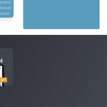
uitarle
hablando
piedad