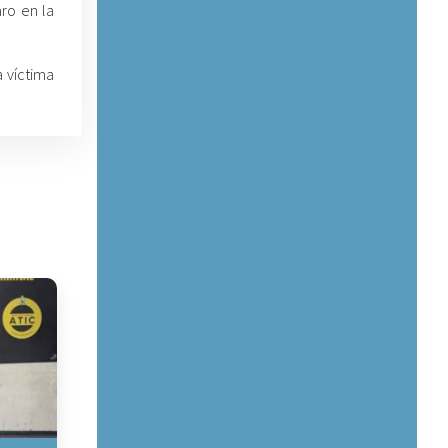
aro en la
a víctima