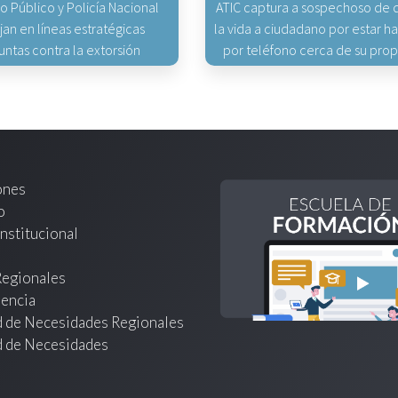
io Público y Policía Nacional
ATIC captura a sospechoso de q
jan en líneas estratégicas
la vida a ciudadano por estar 
untas contra la extorsión
por teléfono cerca de su pro
ones
o
nstitucional
Regionales
encia
d de Necesidades Regionales
d de Necesidades