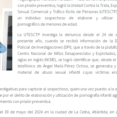
con prisión preventiva, logró la Unidad Contra la Trata, Ex
Sexual Comercial y Tráfico Ilícito de Personas (UTESCTP)
un individuo sospechoso de elaborar y utilizar m
pornográfico de menores de edad.
La UTESCTP investiga la denuncia desde el 24 de a
presente año, cuando se recibió información de la D
Policial de Investigaciones (DPI), que a través de la plata
Centro Nacional de Niños Desaparecidos y Explotados,
siglas en inglés (NCME), se logró identificar que, desde e
telefónico de Ángel María Pérez Ochoa, se generaba y 
material de abuso sexual infantil cuyas víctimas er
nvestigativas para capturar al sospechoso, quien una vez puesto a la
r el delito de elaboración y utilización de pornografía infantil ag
amiento con prisión preventiva.
 el 30 de mayo del 2024 en la ciudad de La Ceiba, Atlántida, en 