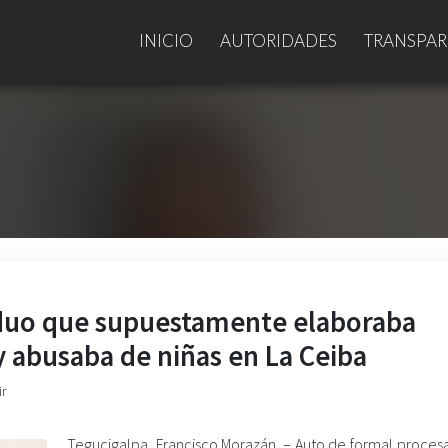
INICIO
AUTORIDADES
TRANSPAR
viduo que supuestamente elaboraba
y abusaba de niñas en La Ceiba
ir
Tegucigalpa, Francisco Morazán. – Auto de formal proces