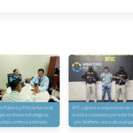
io Público y Policía Nacional
ATIC captura a sospechoso de q
jan en líneas estratégicas
la vida a ciudadano por estar 
untas contra la extorsión
por teléfono cerca de su pro