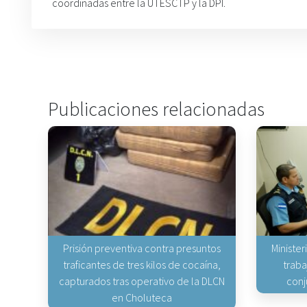
coordinadas entre la UTESCTP y la DPI.
Publicaciones relacionadas
Prisión preventiva contra presuntos
Minister
traficantes de tres kilos de cocaína,
traba
capturados tras operativo de la DLCN
conj
en Choluteca