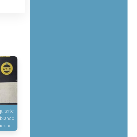
uitarle
hablando
piedad