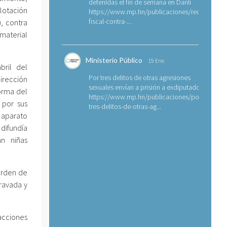
detenidas el fin de semana en Danlí
plotación
https://www.mp.hn/publicaciones/requerimien
fiscal-contra-...
, contra
aterial
Ministerio Público
19 Ene
bril del
Por tres delitos de otras agresiones
irección
sexuales envían a prisión a exdiputado
forma del
https://www.mp.hn/publicaciones/por-
 por sus
tres-delitos-de-otras-ag...
l aparato
difundía
an niñas
 orden de
ravada y
acciones