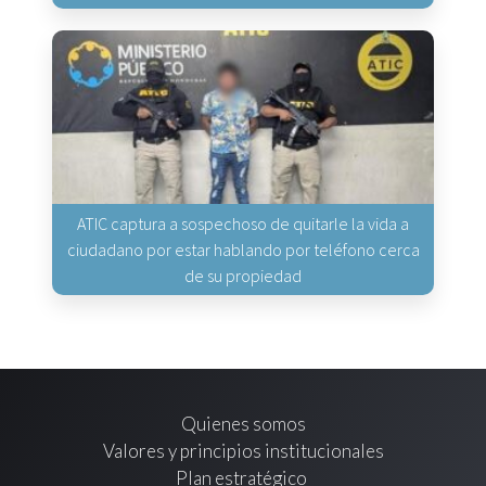
ATIC captura a sospechoso de quitarle la vida a
ciudadano por estar hablando por teléfono cerca
de su propiedad
Quienes somos
Valores y principios institucionales
Plan estratégico