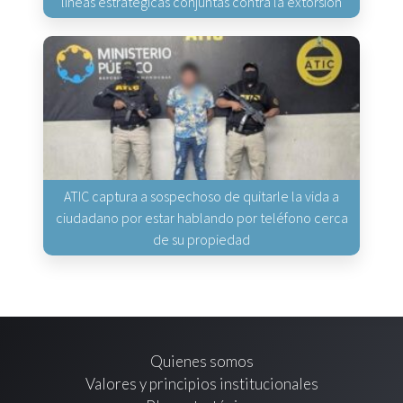
líneas estratégicas conjuntas contra la extorsión
ATIC captura a sospechoso de quitarle la vida a
ciudadano por estar hablando por teléfono cerca
de su propiedad
Quienes somos
Valores y principios institucionales