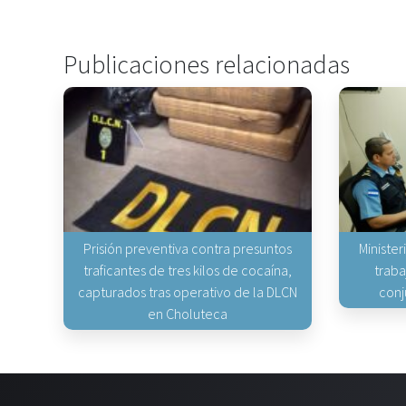
Publicaciones relacionadas
Prisión preventiva contra presuntos
Minister
traficantes de tres kilos de cocaína,
traba
capturados tras operativo de la DLCN
conj
en Choluteca