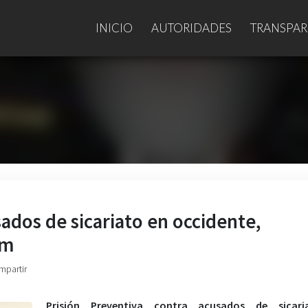
INICIO
AUTORIDADES
TRANSPAR
ados de sicariato en occidente,
am
mpartir
Prisión Preventiva contra acusados de sicar