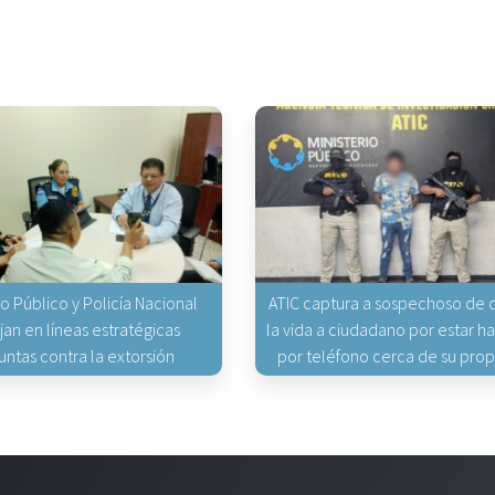
io Público y Policía Nacional
ATIC captura a sospechoso de q
jan en líneas estratégicas
la vida a ciudadano por estar 
untas contra la extorsión
por teléfono cerca de su pro