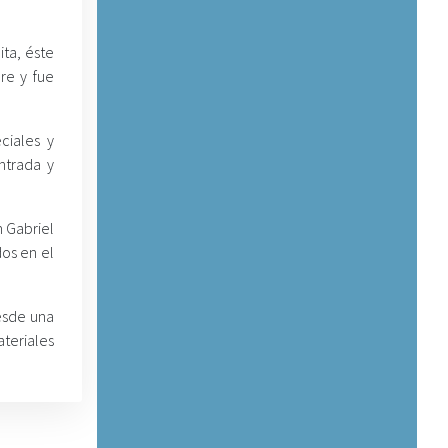
ta, éste
re y fue
ciales y
ntrada y
 Gabriel
dos en el
esde una
teriales