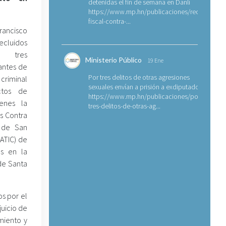
detenidas el fin de semana en Danlí
https://www.mp.hn/publicaciones/requerimien
fiscal-contra-...
rancisco
luidos
n tres
Ministerio Público
19 Ene
antes de
Por tres delitos de otras agresiones
criminal
sexuales envían a prisión a exdiputado
ctos de
https://www.mp.hn/publicaciones/por-
ienes la
tres-delitos-de-otras-ag...
os Contra
) de San
(ATIC) de
es en la
de Santa
s por el
juicio de
amiento y