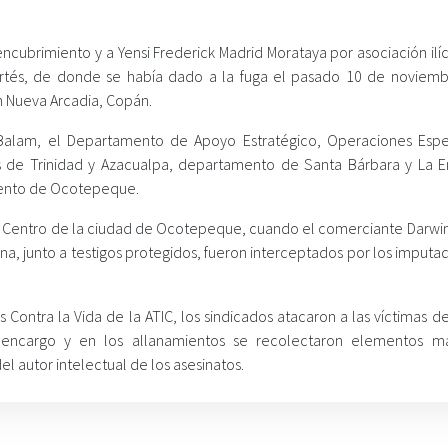
ubrimiento y a Yensi Frederick Madrid Morataya por asociación ilíci
ortés, de donde se había dado a la fuga el pasado 10 de noviemb
n Nueva Arcadia, Copán.
Balam, el Departamento de Apoyo Estratégico, Operaciones Espe
s de Trinidad y Azacualpa, departamento de Santa Bárbara y La E
ento de Ocotepeque.
 El Centro de la ciudad de Ocotepeque, cuando el comerciante Darwin
a, junto a testigos protegidos, fueron interceptados por los imputa
Contra la Vida de la ATIC, los sindicados atacaron a las víctimas d
encargo y en los allanamientos se recolectaron elementos ma
el autor intelectual de los asesinatos.