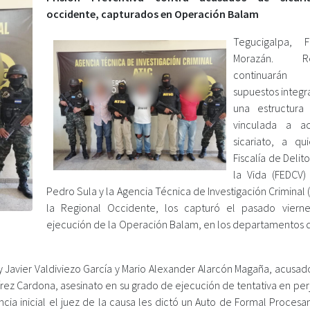
occidente, capturados en Operación Balam
Tegucigalpa, F
Morazán. Rec
continuará
supuestos integr
una estructura 
vinculada a a
sicariato, a qu
Fiscalía de Delit
la Vida (FEDCV
Pedro Sula y la Agencia Técnica de Investigación Criminal 
la Regional Occidente, los capturó el pasado viern
ejecución de la Operación Balam, en los departamentos 
avier Valdiviezo García y Mario Alexander Alarcón Magaña, acusado
írez Cardona, asesinato en su grado de ejecución de tentativa en per
encia inicial el juez de la causa les dictó un Auto de Formal Proces