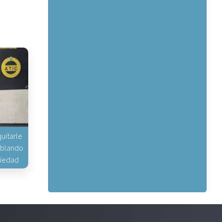
uitarle
hablando
piedad