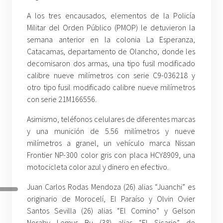
A los tres encausados, elementos de la Policía
Militar del Orden Público (PMOP) le detuvieron la
semana anterior en la colonia La Esperanza,
Catacamas, departamento de Olancho, donde les
decomisaron dos armas, una tipo fusil modificado
calibre nueve milímetros con serie C9-036218 y
otro tipo fusil modificado calibre nueve milímetros
con serie 21M166556.
Asimismo, teléfonos celulares de diferentes marcas
y una munición de 5.56 milímetros y nueve
milímetros a granel, un vehículo marca Nissan
Frontier NP-300 color gris con placa HCY8909, una
motocicleta color azul y dinero en efectivo.
Juan Carlos Rodas Mendoza (26) alias “Juanchi” es
originario de Morocelí, El Paraíso y Olvin Ovier
Santos Sevilla (26) alias “El Comino” y Gelson
Noraby Lemus Bu (38) alias “El Sicario” de