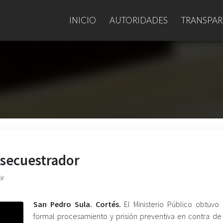
INICIO
AUTORIDADES
TRANSPAR
 secuestrador
ir
San Pedro Sula. Cortés.
El Ministerio Público obtuvo
formal procesamiento y prisión preventiva en contra de