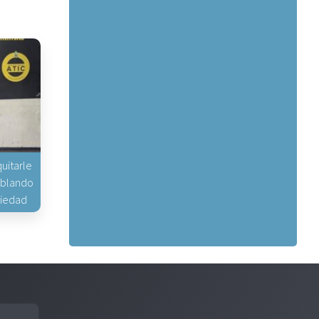
uitarle
hablando
piedad