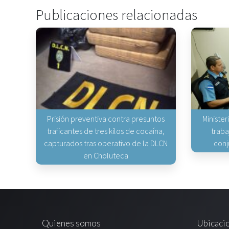
Publicaciones relacionadas
Prisión preventiva contra presuntos
Minister
traficantes de tres kilos de cocaína,
traba
capturados tras operativo de la DLCN
conj
en Choluteca
Quienes somos
Ubicaci