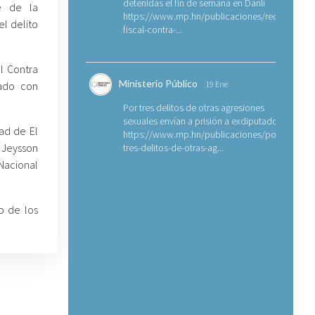
detenidas el fin de semana en Danlí
e de la
https://www.mp.hn/publicaciones/requerimien
el delito
fiscal-contra-...
al Contra
Ministerio Público
gado con
19 Ene
Por tres delitos de otras agresiones
sexuales envían a prisión a exdiputado
ad de El
https://www.mp.hn/publicaciones/por-
 Jeysson
tres-delitos-de-otras-ag...
Nacional
o de los