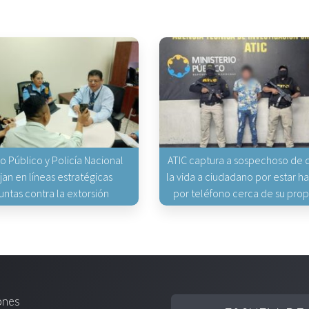
io Público y Policía Nacional
ATIC captura a sospechoso de q
jan en líneas estratégicas
la vida a ciudadano por estar 
untas contra la extorsión
por teléfono cerca de su pro
ones