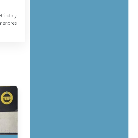
ehículo y
s menores