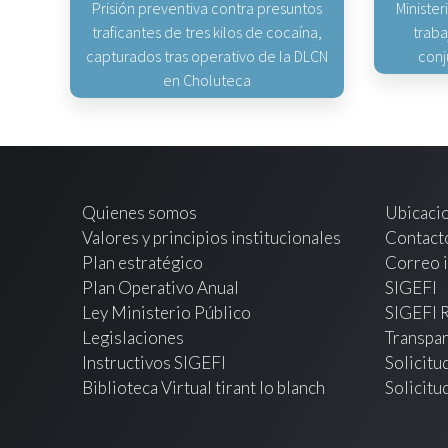
Prisión preventiva contra presuntos
Minister
traficantes de tres kilos de cocaína,
traba
capturados tras operativo de la DLCN
conj
en Choluteca
Quienes somos
Ubicaci
Valores y principios institucionales
Contact
Plan estratégico
Correo i
Plan Operativo Anual
SIGEFI
Ley Ministerio Público
SIGEFI 
Legislaciones
Transpar
Instructivos SIGEFI
Solicitu
Biblioteca Virtual tirant lo blanch
Solicitu