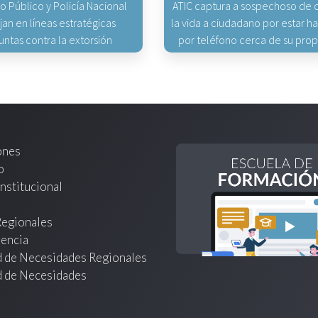
io Público y Policía Nacional
ATIC captura a sospechoso de q
jan en líneas estratégicas
la vida a ciudadano por estar 
untas contra la extorsión
por teléfono cerca de su pro
ones
o
nstitucional
Regionales
encia
d de Necesidades Regionales
d de Necesidades