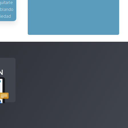
uitarle
hablando
piedad