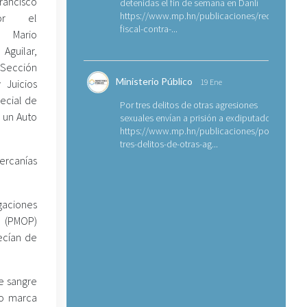
rancisco
detenidas el fin de semana en Danlí
https://www.mp.hn/publicaciones/requerimien
Por el
fiscal-contra-...
 Mario
Aguilar,
 Sección
Ministerio Público
 Juicios
19 Ene
pecial de
Por tres delitos de otras agresiones
l un Auto
sexuales envían a prisión a exdiputado
https://www.mp.hn/publicaciones/por-
tres-delitos-de-otras-ag...
cercanías
igaciones
o (PMOP)
ecían de
e sangre
lo marca