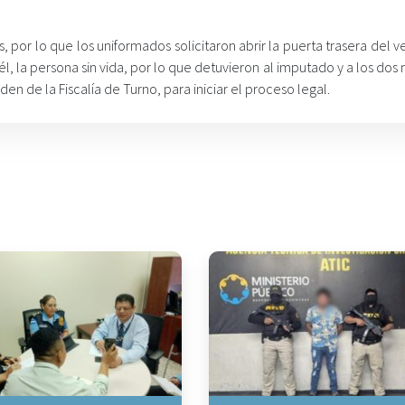
 por lo que los uniformados solicitaron abrir la puerta trasera del v
él, la persona sin vida, por lo que detuvieron al imputado y a los do
 de la Fiscalía de Turno, para iniciar el proceso legal.