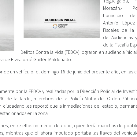
Tegucigalpa, F
Morazán.- 
homicidio de
Antonio López 
Fiscales de la
de Audiencias y
de la Fiscalía Es
Delitos Contra la Vida (FEDCV) lograron en audiencia inicia
a de Elvis Josué Guillén Maldonado.
ior de un vehículo, el domingo 16 de junio del presente año, en las 
camente por la FEDCV y realizadas por la Dirección Policial de Invest
:30 de la tarde, miembros de la Policía Militar del Orden Públic
 un ciudadano les reportó que a inmediaciones del estadio, perman
 estacionados en la zona.
óvenes, entre ellos un menor de edad, quien tenía manchas de posibl
s, mientras que el ahora imputado portaba las llaves del vehícu