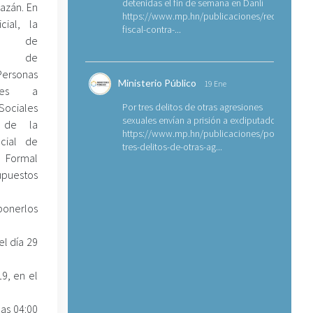
detenidas el fin de semana en Danlí
azán. En
https://www.mp.hn/publicaciones/requerimien
cial, la
fiscal-contra-...
n de
ción de
Personas
Ministerio Público
19 Ene
entes a
ciales
Por tres delitos de otras agresiones
sexuales envían a prisión a exdiputado
s de la
https://www.mp.hn/publicaciones/por-
ecial de
tres-delitos-de-otras-ag...
 Formal
upuestos
ponerlos
l día 29
9, en el
las 04:00