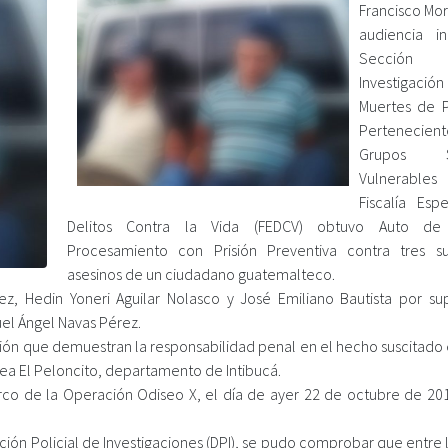
Francisco Mor
audiencia ini
Secció
Investiga
Muertes de 
Perteneci
Grupos So
Vulnerable
Fiscalía Esp
Delitos Contra la Vida (FEDCV) obtuvo Auto de
Procesamiento con Prisión Preventiva contra tres s
asesinos de un ciudadano guatemalteco.
ez, Hedin Yoneri Aguilar Nolasco y José Emiliano Bautista por su
uel Ángel Navas Pérez.
ión que demuestran la responsabilidad penal en el hecho suscitado e
ldea El Peloncito, departamento de Intibucá.
rco de la Operación Odiseo X, el día de ayer 22 de octubre de 201
ción Policial de Investigaciones (DPI), se pudo comprobar que entre 