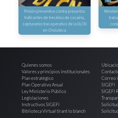
Prisión preventiva contra presuntos
Minister
traficantes de tres kilos de cocaína,
traba
capturados tras operativo de la DLCN
conj
en Choluteca
Quienes somos
Ubicaci
Valores y principios institucionales
Contact
Plan estratégico
Correo i
Plan Operativo Anual
SIGEFI
Ley Ministerio Público
SIGEFI 
Legislaciones
Transpar
Instructivos SIGEFI
Solicitu
Biblioteca Virtual tirant lo blanch
Solicitu