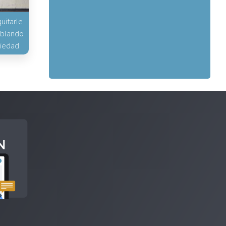
uitarle
hablando
piedad