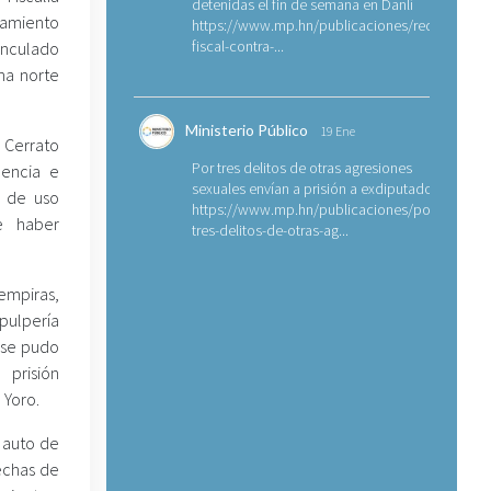
detenidas el fin de semana en Danlí
samiento
https://www.mp.hn/publicaciones/requerimien
fiscal-contra-...
vinculado
na norte
Ministerio Público
19 Ene
 Cerrato
Por tres delitos de otras agresiones
lencia e
sexuales envían a prisión a exdiputado
o de uso
https://www.mp.hn/publicaciones/por-
e haber
tres-delitos-de-otras-ag...
empiras,
pulpería
s se pudo
prisión
 Yoro.
ó auto de
echas de