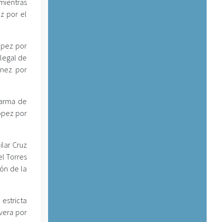
 mientras
z por el
ópez por
ilegal de
únez por
 arma de
ópez por
ilar Cruz
l Torres
ón de la
estricta
vera por