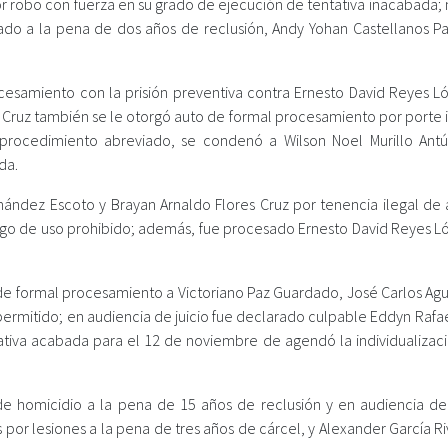
por robo con fuerza en su grado de ejecución de tentativa inacabada;
do a la pena de dos años de reclusión, Andy Yohan Castellanos Pa
ocesamiento con la prisión preventiva contra Ernesto David Reyes L
z Cruz también se le otorgó auto de formal procesamiento por porte 
procedimiento abreviado, se condenó a Wilson Noel Murillo Ant
da.
ández Escoto y Brayan Arnaldo Flores Cruz por tenencia ilegal de
ego de uso prohibido; además, fue procesado Ernesto David Reyes L
o de formal procesamiento a Victoriano Paz Guardado, José Carlos Agu
ermitido; en audiencia de juicio fue declarado culpable Eddyn Rafae
tiva acabada para el 12 de noviembre de agendó la individualizaci
e homicidio a la pena de 15 años de reclusión y en audiencia de 
or lesiones a la pena de tres años de cárcel, y Alexander García Ri