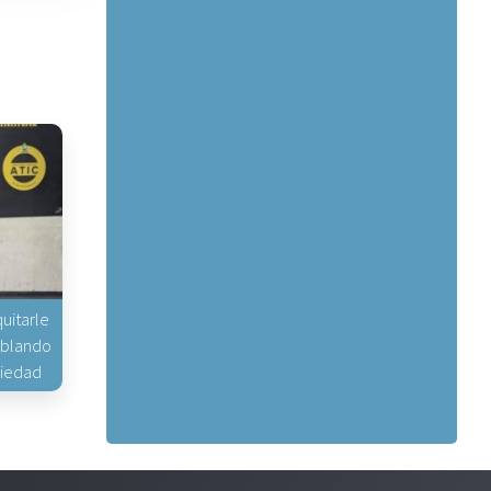
uitarle
hablando
piedad