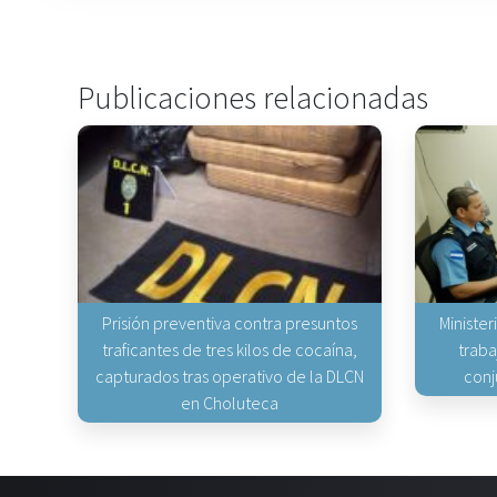
Publicaciones relacionadas
Prisión preventiva contra presuntos
Minister
traficantes de tres kilos de cocaína,
traba
capturados tras operativo de la DLCN
conj
en Choluteca