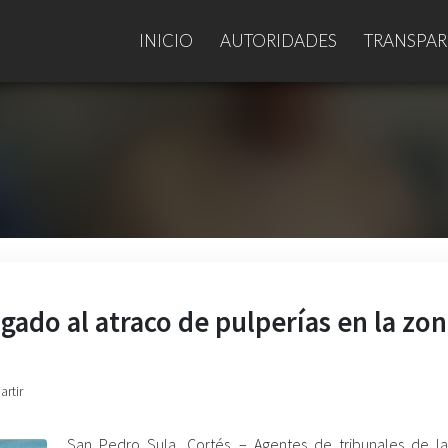
INICIO
AUTORIDADES
TRANSPAR
gado al atraco de pulperías en la zo
artir
San Pedro Sula, Cortés. – Agentes de tribunales de la 