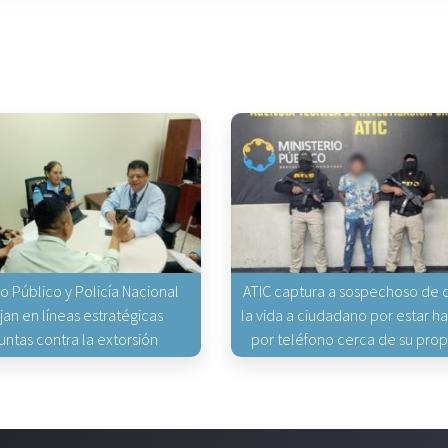
io Público y Policía Nacional
ATIC captura a sospechoso de q
jan en líneas estratégicas
la vida a ciudadano por estar 
untas contra la extorsión
por teléfono cerca de su pro