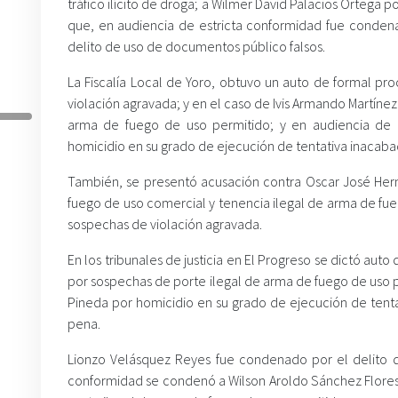
tráfico ilícito de droga; a Wilmer David Palacios Ortega 
que, en audiencia de estricta conformidad fue condena
delito de uso de documentos público falsos.
La Fiscalía Local de Yoro, obtuvo un auto de formal pr
violación agravada; y en el caso de Ivis Armando Martíne
arma de fuego de uso permitido; y en audiencia de 
homicidio en su grado de ejecución de tentativa inacaba
También, se presentó acusación contra Oscar José Hern
fuego de uso comercial y tenencia ilegal de arma de fu
sospechas de violación agravada.
En los tribunales de justicia en El Progreso se dictó aut
por sospechas de porte ilegal de arma de fuego de uso p
Pineda por homicidio en su grado de ejecución de tenta
pena.
Lionzo Velásquez Reyes fue condenado por el delito d
conformidad se condenó a Wilson Aroldo Sánchez Flores p