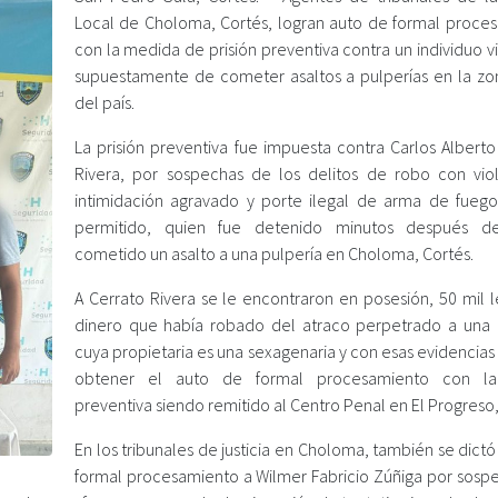
Local de Choloma, Cortés, logran auto de formal proce
con la medida de prisión preventiva contra un individuo 
supuestamente de cometer asaltos a pulperías en la zo
del país.
La prisión preventiva fue impuesta contra Carlos Alberto
Rivera, por sospechas de los delitos de robo con vio
intimidación agravado y porte ilegal de arma de fueg
permitido, quien fue detenido minutos después d
cometido un asalto a una pulpería en Choloma, Cortés.
A Cerrato Rivera se le encontraron en posesión, 50 mil l
dinero que había robado del atraco perpetrado a una 
cuya propietaria es una sexagenaria y con esas evidencia
obtener el auto de formal procesamiento con la 
preventiva siendo remitido al Centro Penal en El Progreso,
En los tribunales de justicia en Choloma, también se dict
formal procesamiento a Wilmer Fabricio Zúñiga por sosp