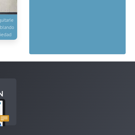
uitarle
hablando
piedad