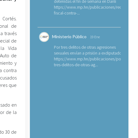
detenidas el fin de semana en Danlí
https://www.mp.hn/publicaciones/requerimien
fiscal-contra-...
 Cortés.
ional de
a través
Ministerio Público
19 Ene
pecial de
Por tres delitos de otras agresiones
 la Vida
sexuales envían a prisión a exdiputado
 Auto de
https://www.mp.hn/publicaciones/por-
miento y
tres-delitos-de-otras-ag...
va contra
acusados
eres que
asado en
or de la
do 30 de