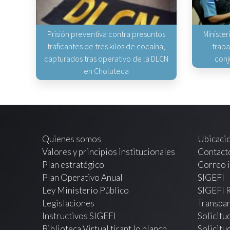
Prisión preventiva contra presuntos
Minister
traficantes de tres kilos de cocaína,
traba
capturados tras operativo de la DLCN
conj
en Choluteca
Quienes somos
Ubicaci
Valores y principios institucionales
Contact
Plan estratégico
Correo i
Plan Operativo Anual
SIGEFI
Ley Ministerio Público
SIGEFI 
Legislaciones
Transpar
Instructivos SIGEFI
Solicitu
Biblioteca Virtual tirant lo blanch
Solicitu