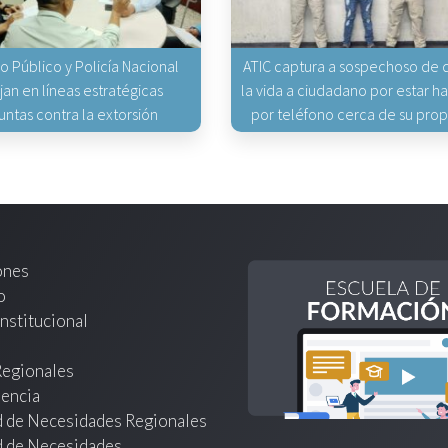
io Público y Policía Nacional
ATIC captura a sospechoso de q
jan en líneas estratégicas
la vida a ciudadano por estar 
untas contra la extorsión
por teléfono cerca de su pro
ones
o
nstitucional
Regionales
encia
d de Necesidades Regionales
d de Necesidades