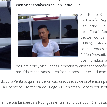
embolsar cadáveres en San Pedro Sula
San Pedro Sula.
La Fiscalía Reg
San Pedro Sula, 
de la Fiscalía Es
Delitos Contra
(FEDCV), obtuvo
Formal Procesa
Prisión Preventi
dos individuos 
de Homicidio y vinculados a embolsar y ensabanar cadáv
han sido encontrados en varios sectores de la esta ciudad.
ardo Luna Ventura, quienes fueron capturados el 20 de septiembre p
la Operación “Tormenta de Fuego VIII”, en tres viviendas del sect
imen de Luis Enrique Lara Rodríguez en un hecho que ocurrió el pasa