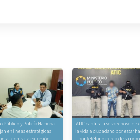
io Público y Policía Nacional
ATIC captura a sospechoso de q
jan en líneas estratégicas
la vida a ciudadano por estar 
untas contra la extorsión
por teléfono cerca de su pro