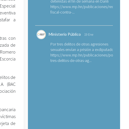
detenidas el fin de semana en Danlí
 Especial
https://www.mp.hn/publicaciones/requerimien
fiscal-contra-...
reventiva
tafar a
Ministerio Público
19 Ene
tras con
Por tres delitos de otras agresiones
izada de
sexuales envían a prisión a exdiputado
y Romero
https://www.mp.hn/publicaciones/por-
Escorcia
tres-delitos-de-otras-ag...
elitos de
.A. (BAC
ociación
bancaria
víctimas
rjeta de