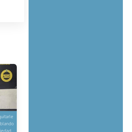
uitarle
hablando
piedad