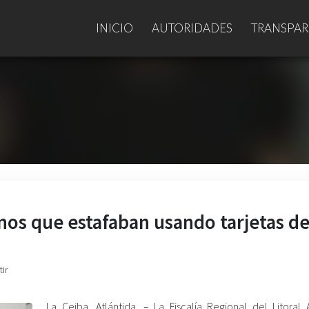
INICIO
AUTORIDADES
TRANSPAR
nos que estafaban usando tarjetas d
ir
La Ceiba, Atlántida. – La Fiscalía Regional del Litoral 