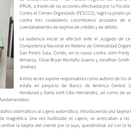
(FRLA), a través de las acciones efectuadas por la Fiscalía
Contra el Crimen Organizado (FESCCO), logró la prisión p
contra tres ciudadanos colombianos acusados de es
cuentahabientes de tarjetas de crédito y de débito.
La audiencia inicial se efectuó ante el Juzgado de Le
Competencia Nacional en Materia de Criminalidad Organ
San Pedro Sula, Cortés, en la causa contra John Fred
Almanza, César Bryan Montaño Guerra y Jonathan Smith 
Jiménez.
A ellos se les supone responsables como autores de los d
estafa en perjuicio de Banco de América Central S
Honduras) y Dania Ivett Cálix Hernández, así como de as
s fundamentales.
daños sistemáticos al cajero automático, introduciendo una tarjeta 
 magnética. Una vez inutilizado el cajero, se acercaban a las 
ambiar la tarjeta del cliente por la suya, quedándose así con la ta