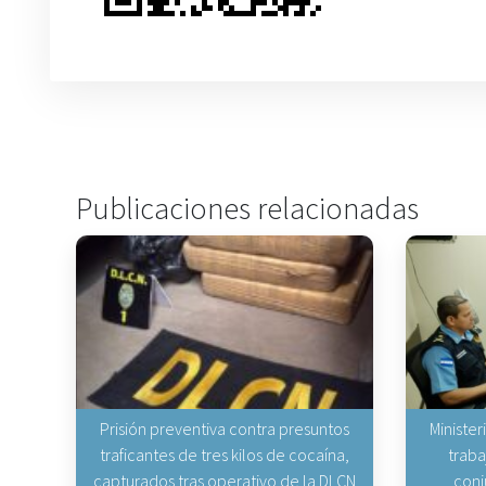
Publicaciones relacionadas
Prisión preventiva contra presuntos
Minister
traficantes de tres kilos de cocaína,
traba
capturados tras operativo de la DLCN
conj