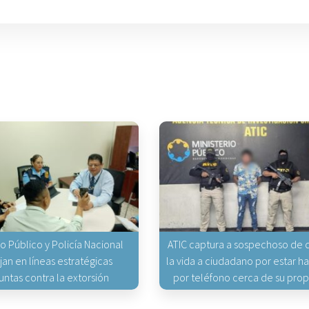
io Público y Policía Nacional
ATIC captura a sospechoso de q
jan en líneas estratégicas
la vida a ciudadano por estar 
untas contra la extorsión
por teléfono cerca de su pro