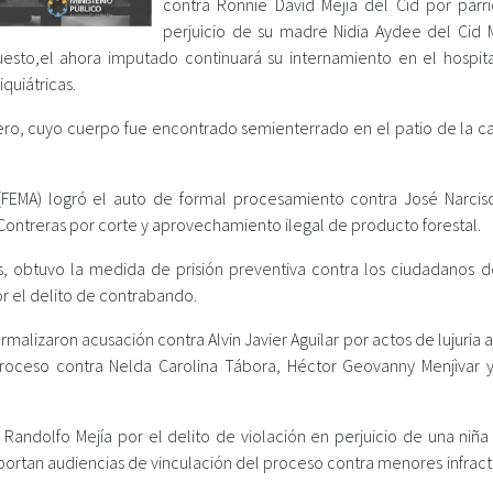
contra Ronnie David Mejía del Cid por parri
perjuicio de su madre Nidia Aydee del Cid M
sto,el ahora imputado continuará su internamiento en el hospita
quiátricas.
ro, cuyo cuerpo fue encontrado semienterrado en el patio de la ca
 (FEMA) logró el auto de formal procesamiento contra José Narcis
 Contreras por corte y aprovechamiento ilegal de producto forestal.
xos, obtuvo la medida de prisión preventiva contra los ciudadanos d
r el delito de contrabando.
formalizaron acusación contra Alvin Javier Aguilar por actos de lujuria
 proceso contra Nelda Carolina Tábora, Héctor Geovanny Menjìvar y
andolfo Mejía por el delito de violación en perjuicio de una niña 
reportan audiencias de vinculación del proceso contra menores infrac