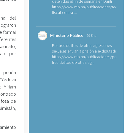
detenidas el fin de semana en Danlí
https://www.mp.hn/publicaciones/requerimien
fiscal-contra-...
onal del
lograron
e formal
Ministerio Público
19 Ene
ferentes
Por tres delitos de otras agresiones
sinato,
sexuales envían a prisión a exdiputado
rato por
https://www.mp.hn/publicaciones/por-
tres-delitos-de-otras-ag...
 prisión
Córdova
a Miriam
ontrado
 fosa de
mistán,
amiento