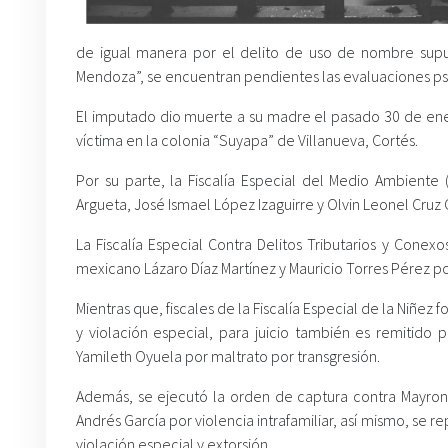
de igual manera por el delito de uso de nombre supue
Mendoza”, se encuentran pendientes las evaluaciones psi
El imputado dio muerte a su madre el pasado 30 de ene
víctima en la colonia “Suyapa” de Villanueva, Cortés.
Por su parte, la Fiscalía Especial del Medio Ambiente
Argueta, José Ismael López Izaguirre y Olvin Leonel Cruz
La Fiscalía Especial Contra Delitos Tributarios y Cone
mexicano Lázaro Díaz Martínez y Mauricio Torres Pérez po
Mientras que, fiscales de la Fiscalía Especial de la Niñez 
y violación especial, para juicio también es remitido
Yamileth Oyuela por maltrato por transgresión.
Además, se ejecutó la orden de captura contra Mayron R
Andrés García por violencia intrafamiliar, así mismo, se 
violación especial y extorsión.