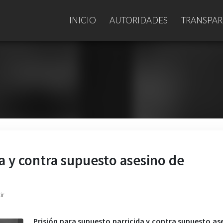
INICIO
AUTORIDADES
TRANSPAR
da y contra supuesto asesino de
ir
Prisión para supuesto parricida y contra supuesto as