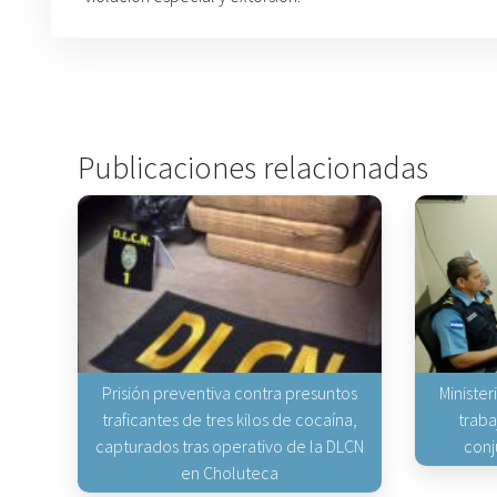
Publicaciones relacionadas
Prisión preventiva contra presuntos
Minister
traficantes de tres kilos de cocaína,
traba
capturados tras operativo de la DLCN
conj
en Choluteca