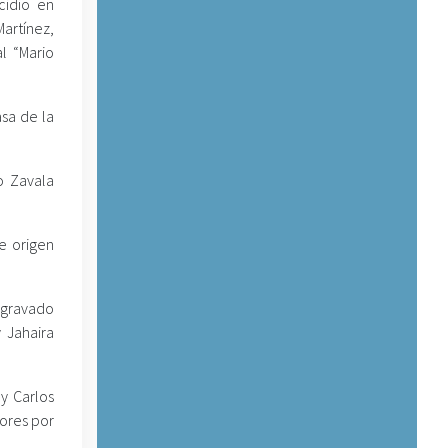
cidio en
artínez,
l “Mario
sa de la
o Zavala
e origen
 agravado
 Jahaira
y Carlos
tores por