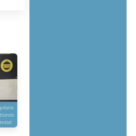
uitarle
hablando
piedad